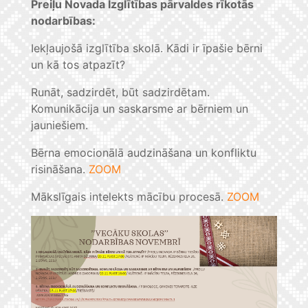
Preiļu Novada Izglītības pārvaldes rīkotās
nodarbības:
Iekļaujošā izglītība skolā. Kādi ir īpašie bērni
un kā tos atpazīt?
Runāt, sadzirdēt, būt sadzirdētam.
Komunikācija un saskarsme ar bērniem un
jauniešiem.
Bērna emocionālā audzināšana un konfliktu
risināšana.
ZOOM
Mākslīgais intelekts mācību procesā.
ZOOM