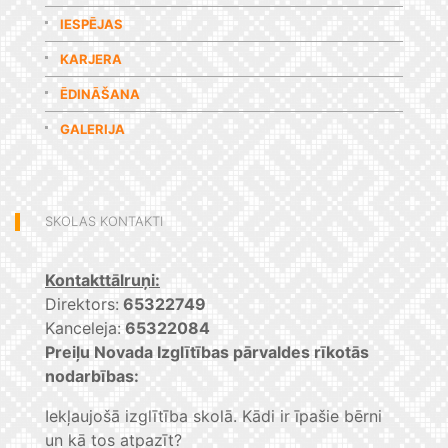
IESPĒJAS
KARJERA
ĒDINĀŠANA
GALERIJA
SKOLAS KONTAKTI
Kontakttālruņi:
Direktors:
65322749
Kanceleja:
65322084
Preiļu Novada Izglītības pārvaldes rīkotās
nodarbības:
Iekļaujošā izglītība skolā. Kādi ir īpašie bērni
un kā tos atpazīt?