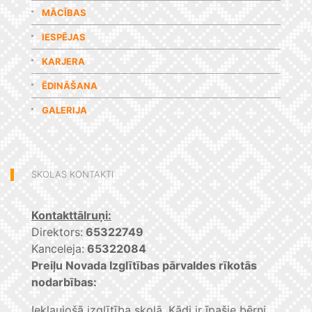
MĀCĪBAS
IESPĒJAS
KARJERA
ĒDINĀŠANA
GALERIJA
SKOLAS KONTAKTI
Kontakttālruņi:
Direktors:
65322749
Kanceleja:
65322084
Preiļu Novada Izglītības pārvaldes rīkotās
nodarbības:
Iekļaujošā izglītība skolā. Kādi ir īpašie bērni