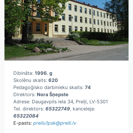
Dibināta:
1996. g
Skolēnu skaits:
620
Pedagoģisko darbinieku skaits:
74
Direktors:
Nora Šņepste
Adrese: Daugavpils iela 34, Preiļi, LV-5301
Tel. direktors:
65322749
, kanceleja:
65322084
E-pasts:
preilu1psk@preili.lv