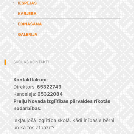
IESPĒJAS
KARJERA
ĒDINĀŠANA
GALERIJA
SKOLAS KONTAKTI
Kontakttālruņi:
Direktors:
65322749
Kanceleja:
65322084
Preiļu Novada Izglītības pārvaldes rīkotās
nodarbības:
Iekļaujošā izglītība skolā. Kādi ir īpašie bērni
un kā tos atpazīt?