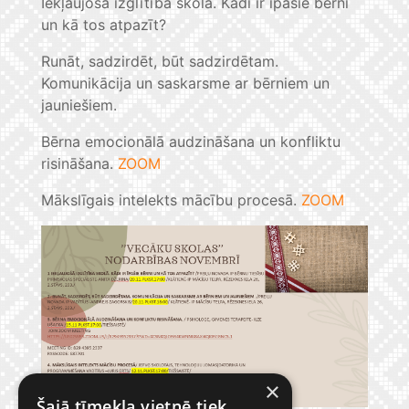
Iekļaujošā izglītība skolā. Kādi ir īpašie bērni
un kā tos atpazīt?
Runāt, sadzirdēt, būt sadzirdētam.
Komunikācija un saskarsme ar bērniem un
jauniešiem.
Bērna emocionālā audzināšana un konfliktu
risināšana.
ZOOM
Mākslīgais intelekts mācību procesā.
ZOOM
×
Šajā tīmekļa vietnē tiek