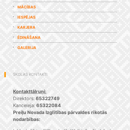
MĀCĪBAS
IESPĒJAS
KARJERA
ĒDINĀŠANA
GALERIJA
SKOLAS KONTAKTI
Kontakttālruņi:
Direktors:
65322749
Kanceleja:
65322084
Preiļu Novada Izglītības pārvaldes rīkotās
nodarbības: