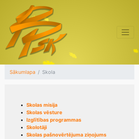
Sākumlapa
Skola
Skolas misija
Skolas vēsture
Izglītības programmas
Skolotāji
Skolas pašnovērtējuma ziņojums