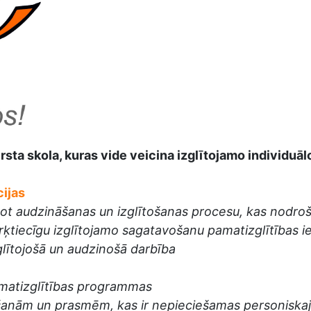
sta skola, kuras vide veicina izglītojamo individuā
cijas
not audzināšanas un izglītošanas procesu, kas nodro
tiecīgu izglītojamo sagatavošanu pamatizglītības ie
zglītojošā un audzinošā darbība
amatizglītības programmas
anām un prasmēm, kas ir nepieciešamas personiskajai