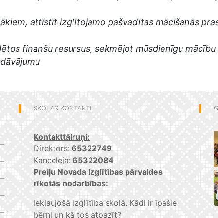
kiem, attīstīt izglītojamo pašvadītas mācīšanās pras
ēlētos finanšu resursus, sekmējot mūsdienīgu mācīb
iedāvājumu
SKOLAS KONTAKTI
G
Kontakttālruņi:
Direktors:
65322749
Kanceleja:
65322084
Preiļu Novada Izglītības pārvaldes
rīkotās nodarbības:
Iekļaujošā izglītība skolā. Kādi ir īpašie
bērni un kā tos atpazīt?