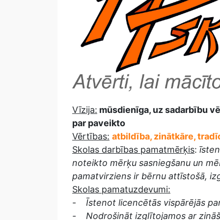
Vīzija:
mūsdienīga, uz sadarbību vēr
par paveikto
Vērtības:
atbildība, zinātkāre, tradī
Skolas darbības pamatmērķis
:
īste
noteikto mērķu sasniegšanu un mērķ
pamatvirziens ir bērnu attīstošā, i
Skolas pamatuzdevumi:
-
Īstenot licencētās vispārējās p
- Nodrošināt izglītojamos ar zināš