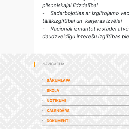
pilsoniskajai līdzdalībai
- Sadarbojoties ar izglītojamo vecā
tālākizglītībai un karjeras izvēlei
- Racionāli izmantot iestādei atv
daudzveidīgu interešu izglītības p
NAVIGĀCIJA
SĀKUMLAPA
SKOLA
NOTIKUMI
KALENDĀRS
DOKUMENTI