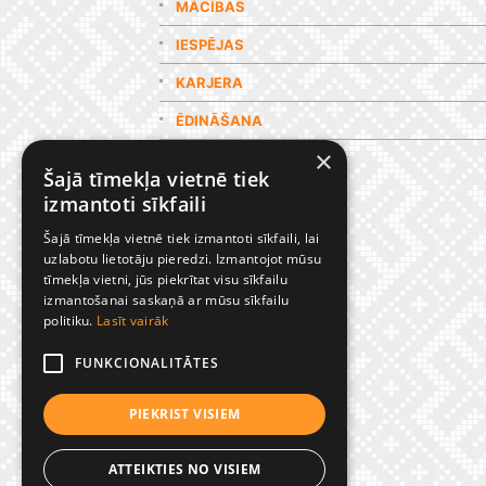
MĀCĪBAS
IESPĒJAS
KARJERA
ĒDINĀŠANA
×
GALERIJA
Šajā tīmekļa vietnē tiek
izmantoti sīkfaili
Šajā tīmekļa vietnē tiek izmantoti sīkfaili, lai
uzlabotu lietotāju pieredzi. Izmantojot mūsu
tīmekļa vietni, jūs piekrītat visu sīkfailu
izmantošanai saskaņā ar mūsu sīkfailu
politiku.
Lasīt vairāk
FUNKCIONALITĀTES
PIEKRIST VISIEM
ATTEIKTIES NO VISIEM