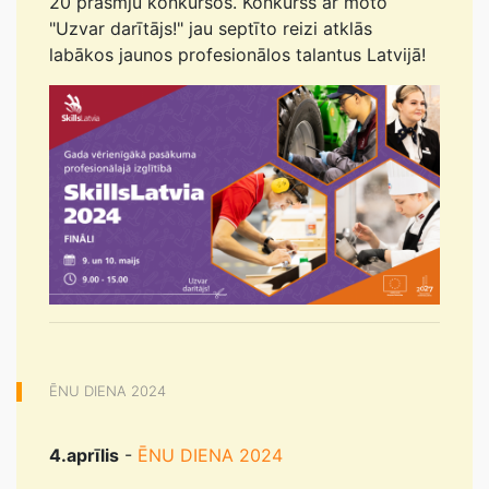
20 prasmju konkursos. Konkurss ar moto
"Uzvar darītājs!" jau septīto reizi atklās
labākos jaunos profesionālos talantus Latvijā!
ĒNU DIENA 2024
4.aprīlis
-
ĒNU DIENA 2024