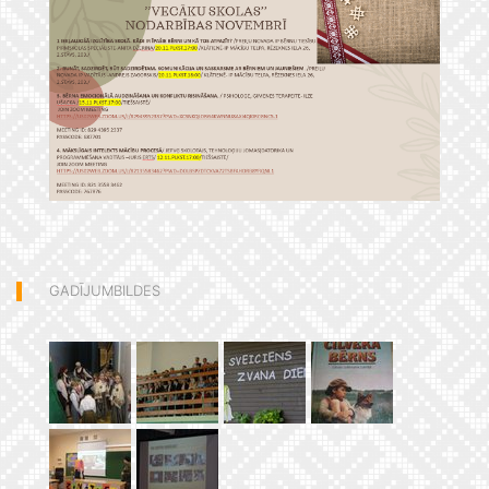
GADĪJUMBILDES