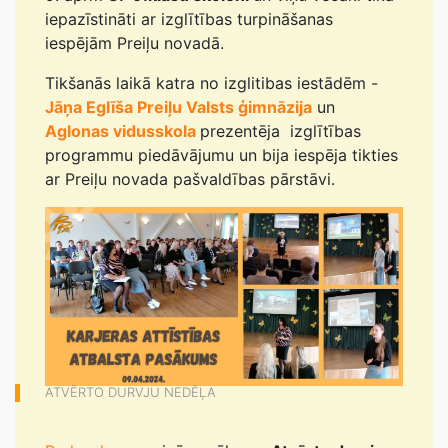
iepazīstināti ar izglītības turpināšanas
iespējām Preiļu novadā.
Tikšanās laikā katra no izglitibas iestādēm -
Jāņa Eglīša Preiļu Valsts ģimnāzija
un
Aglonas vidusskola
prezentēja izglītības
programmu piedāvājumu un bija iespēja tikties
ar Preiļu novada pašvaldības pārstāvi.
ATVĒRTO DURVJU NEDĒĻA