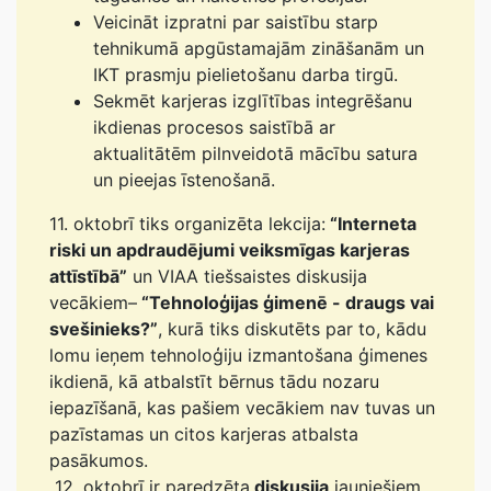
Veicināt izpratni par saistību starp
tehnikumā apgūstamajām zināšanām un
IKT prasmju pielietošanu darba tirgū.
Sekmēt karjeras izglītības integrēšanu
ikdienas procesos saistībā ar
aktualitātēm pilnveidotā mācību satura
un pieejas īstenošanā.
11. oktobrī tiks organizēta lekcija:
“Interneta
riski un apdraudējumi veiksmīgas karjeras
attīstībā”
un VIAA tiešsaistes diskusija
vecākiem–
“Tehnoloģijas ģimenē - draugs vai
svešinieks?”
, kurā tiks diskutēts par to, kādu
lomu ieņem tehnoloģiju izmantošana ģimenes
ikdienā, kā atbalstīt bērnus tādu nozaru
iepazīšanā, kas pašiem vecākiem nav tuvas un
pazīstamas un citos karjeras atbalsta
pasākumos.
12. oktobrī ir paredzēta
diskusija
jauniešiem