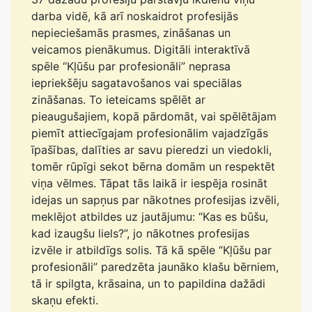
darba vidē, kā arī noskaidrot profesijās
nepieciešamās prasmes, zināšanas un
veicamos pienākumus. Digitāli interaktīvā
spēle “Kļūšu par profesionāli” neprasa
iepriekšēju sagatavošanos vai speciālas
zināšanas. To ieteicams spēlēt ar
pieaugušajiem, kopā pārdomāt, vai spēlētājam
piemīt attiecīgajam profesionālim vajadzīgās
īpašības, dalīties ar savu pieredzi un viedokli,
tomēr rūpīgi sekot bērna domām un respektēt
viņa vēlmes. Tāpat tās laikā ir iespēja rosināt
idejas un sapņus par nākotnes profesijas izvēli,
meklējot atbildes uz jautājumu: “Kas es būšu,
kad izaugšu liels?”, jo nākotnes profesijas
izvēle ir atbildīgs solis. Tā kā spēle “Kļūšu par
profesionāli” paredzēta jaunāko klašu bērniem,
tā ir spilgta, krāsaina, un to papildina dažādi
skaņu efekti.