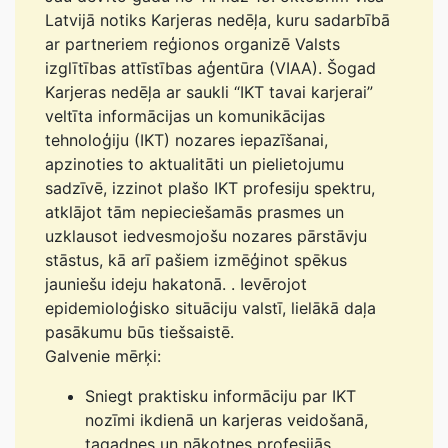
Latvijā notiks Karjeras nedēļa, kuru sadarbībā
ar partneriem reģionos organizē Valsts
izglītības attīstības aģentūra (VIAA). Šogad
Karjeras nedēļa ar saukli “IKT tavai karjerai”
veltīta informācijas un komunikācijas
tehnoloģiju (IKT) nozares iepazīšanai,
apzinoties to aktualitāti un pielietojumu
sadzīvē, izzinot plašo IKT profesiju spektru,
atklājot tām nepieciešamās prasmes un
uzklausot iedvesmojošu nozares pārstāvju
stāstus, kā arī pašiem izmēģinot spēkus
jauniešu ideju hakatonā. . Ievērojot
epidemioloģisko situāciju valstī, lielākā daļa
pasākumu būs tiešsaistē.
Galvenie mērķi:
Sniegt praktisku informāciju par IKT
nozīmi ikdienā un karjeras veidošanā,
tagadnes un nākotnes profesijās.