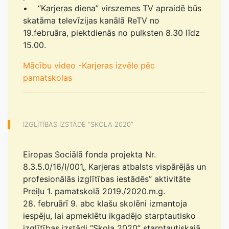
• “Karjeras diena” virszemes TV apraidē būs
skatāma televīzijas kanālā ReTV no
19.februāra, piektdienās no pulksten 8.30 līdz
15.00.
Mācību video -Karjeras izvēle pēc
pamatskolas
IZGLĪTĪBAS IZSTĀDE “SKOLA 2020”
Eiropas Sociālā fonda projekta Nr.
8.3.5.0/16/I/001„ Karjeras atbalsts vispārējās un
profesionālās izglītības iestādēs” aktivitāte
Preiļu 1. pamatskolā 2019./2020.m.g.
28. februārī 9. abc klašu skolēni izmantoja
iespēju, lai apmeklētu ikgadējo starptautisko
izglītības izstādi “Skola 2020” starptautiskajā