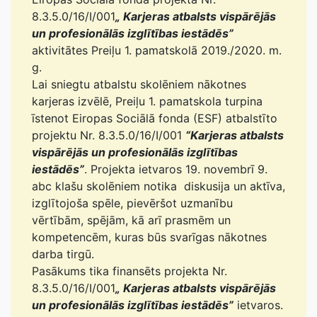
8.3.5.0/16/I/001
„ Karjeras atbalsts vispārējās
un profesionālās izglītības iestādēs”
aktivitātes Preiļu 1. pamatskolā 2019./2020. m.
g.
Lai sniegtu atbalstu skolēniem nākotnes
karjeras izvēlē, Preiļu 1. pamatskola turpina
īstenot Eiropas Sociālā fonda (ESF) atbalstīto
projektu Nr. 8.3.5.0/16/I/001
“Karjeras atbalsts
vispārējās un profesionālās izglītības
iestādēs”
. Projekta ietvaros 19. novembrī 9.
abc klašu skolēniem notika diskusija un aktīva,
izglītojoša spēle, pievēršot uzmanību
vērtībām, spējām, kā arī prasmēm un
kompetencēm, kuras būs svarīgas nākotnes
darba tirgū.
Pasākums tika finansēts projekta Nr.
8.3.5.0/16/I/001
„ Karjeras atbalsts vispārējās
un profesionālās izglītības iestādēs”
ietvaros.