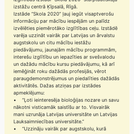
izstāžu centrā Ķīpsalā, Rīgā.
Izstāde “Skola 2020” ļauj iegūt visaptverošu
informāciju par mācību iespējām un palīdz
izvēlēties piemērotāko izglītības ceļu. Izstādē
varēja uzzināt vairāk par Latvijas un ārvalstu
augstskolu un citu mācību iestāžu
piedāvājumu, jaunajām mācību programmām,
interešu izglītību un iepazīties ar svešvalodu
un dažādu mācību kursu piedāvājumu, kā arī
iemēģināt roku dažādās profesijās, vērot
paraugdemonstrējumus un piedalīties dažādās
aktivitātēs. Dažas atziņas par izstādes
apmeklējumu:
• “Ļoti ieinteresēja bioloģijas nozare un savu
nākotni visticamāk saistīšu ar to. Visvairāk
mani uzrunāja Latvijas universitāte un Latvijas
Lauksaimniecības universitāte.”
• “Uzzināju vairāk par augstskolu, kurā