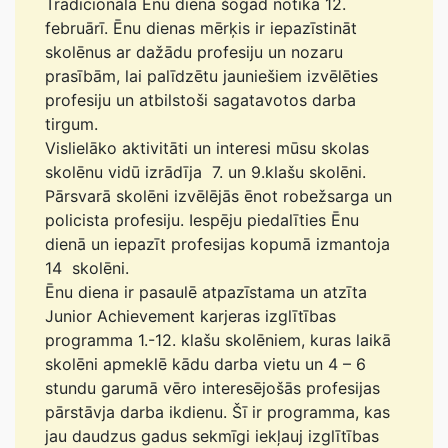
Tradicionālā Ēnu diena šogad notika 12.
februārī. Ēnu dienas mērķis ir iepazīstināt
skolēnus ar dažādu profesiju un nozaru
prasībām, lai palīdzētu jauniešiem izvēlēties
profesiju un atbilstoši sagatavotos darba
tirgum.
Vislielāko aktivitāti un interesi mūsu skolas
skolēnu vidū izrādīja 7. un 9.klašu skolēni.
Pārsvarā skolēni izvēlējās ēnot robežsarga un
policista profesiju. Iespēju piedalīties Ēnu
dienā un iepazīt profesijas kopumā izmantoja
14 skolēni.
Ēnu diena ir pasaulē atpazīstama un atzīta
Junior Achievement karjeras izglītības
programma 1.-12. klašu skolēniem, kuras laikā
skolēni apmeklē kādu darba vietu un 4 – 6
stundu garumā vēro interesējošās profesijas
pārstāvja darba ikdienu. Šī ir programma, kas
jau daudzus gadus sekmīgi iekļauj izglītības