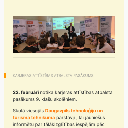
KARJERAS ATTĪSTĪBAS ATBALSTA PASĀKUMS
22. februārī
notika karjeras attīstības atbalsta
pasākums 9. klašu skolēniem.
Skolā viesojās
Daugavpils tehnoloģiju un
tūrisma tehnikuma
pārstāvji , lai jauniešus
informētu par tālākizglītības iespējām pēc