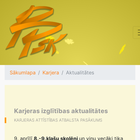
Sākumlapa
Karjera
Aktualitātes
Karjeras izglītības aktualitātes
KARJERAS ATTĪSTĪBAS ATBALSTA PASĀKUMS
9. aprīlī
8.-9.klašu skolēni
un viņu vecāki tika