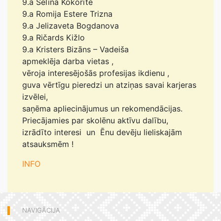
9.a Selīna Kokorīte
9.a Romija Estere Trizna
9.a Jelizaveta Bogdanova
9.a Ričards Kižlo
9.a Kristers Bizāns – Vadeiša
apmeklēja darba vietas ,
vēroja interesējošās profesijas ikdienu ,
guva vērtīgu pieredzi un atziņas savai karjeras
izvēlei,
saņēma apliecinājumus un rekomendācijas.
Priecājamies par skolēnu aktīvu dalību,
izrādīto interesi un Ēnu devēju lieliskajām
atsauksmēm !
INFO
NAVIGĀCIJA