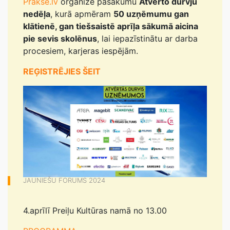
Prakse.lv
organizē pasākumu
Atvērto durvju
nedēļa
, kurā apmēram
50 uzņēmumu gan
klātienē, gan tiešsaistē aprīļa sākumā aicina
pie sevis skolēnus
, lai iepazīstinātu ar darba
procesiem, karjeras iespējām.
REĢISTRĒJIES ŠEIT
JAUNIEŠU FORUMS 2024
4.aprīlī Preiļu Kultūras namā no 13.00