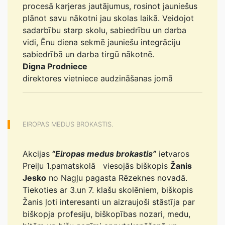
procesā karjeras jautājumus, rosinot jauniešus
plānot savu nākotni jau skolas laikā. Veidojot
sadarbību starp skolu, sabiedrību un darba
vidi, Ēnu diena sekmē jauniešu integrāciju
sabiedrībā un darba tirgū nākotnē.
Digna Prodniece
direktores vietniece audzināšanas jomā
EIROPAS MEDUS BROKASTIS.
Akcijas
“Eiropas medus brokastis”
ietvaros
Preiļu 1.pamatskolā viesojās biškopis
Žanis
Jesko
no Nagļu pagasta Rēzeknes novadā.
Tiekoties ar 3.un 7. klašu skolēniem, biškopis
Žanis ļoti interesanti un aizraujoši stāstīja par
biškopja profesiju, biškopības nozari, medu,