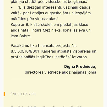
plānoju studēt pēc vidusskolas beigšanas.”
• “Bija diezgan interesanti, uzzināju daudz
vairāk par Latvijas augstskolām un iespējām
mācīties pēc vidusskolas.”
Kopā ar 9. klašu skolēniem piedalījās klašu
audzinātāji Intars Mežinieks, Ilona Isajeva un
Ieva Babre.
Pasākums tika finansēts projekta Nr.
8.3.5.0/16/I/001„ Karjeras atbalsts vispārējās un
profesionālās izglītības iestādēs” ietvaros.
Digna Prodniece,
direktores vietniece audzināšanas jomā
ĒNU DIENA 2020