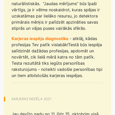
naturālistiskās. “Jaudas mērījums” būs īpaši
vērtīgs, ja ir vēlme noskaidrot, kuras spējas ir
uzskatāmas par lielāko resursu, jo detektora
primārais mērķis ir palīdzēt apzināties savas
stiprās un vājas puses vairākās sfērās.
Karjeras iespēju diagnostika
- atklāj, kādas
profesijas Tev patīk vislabāk!Testā būs iespēja
salīdzināt dažādas profesijas, apdomāt un
novērtēt, cik lielā mērā katra no tām patīk.
Testa rezultātā tiks iegūts personības
raksturojums - noteikti vadošie personības tipi
un tiem atbilstošās karjeras iespējas.
KARJERAS NEDĒĻA 2021
Jau devīto gadu no 11. līdz 15. oktobrim visā