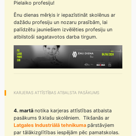
Pielaiko profesiju!
Ēnu dienas mērķis ir iepazīstināt skolēnus ar
dažādu profesiju un nozaru prasībām, lai
palīdzētu jauniešiem izvēlēties profesiju un
atbilstoši sagatavotos darba tirgum.
KARJERAS ATTĪSTĪBAS ATBALSTA PASĀKUMS
4. martā
notika karjeras attīstības atbalsta
pasākums 9.klašu skolēniem. Tikšanās ar
Latgales Industriālā tehnikuma
pārstāvjiem
par tālākizglītības iespējām pēc pamatskolas.