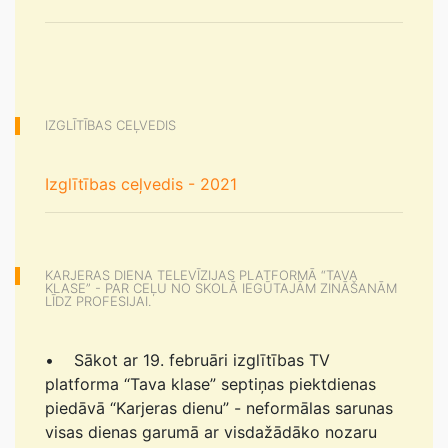
IZGLĪTĪBAS CEĻVEDIS
Izglītības ceļvedis - 2021
KARJERAS DIENA TELEVĪZIJAS PLATFORMĀ “TAVA
KLASE” - PAR CEĻU NO SKOLĀ IEGŪTAJĀM ZINĀŠANĀM
LĪDZ PROFESIJAI.
• Sākot ar 19. februāri izglītības TV
platforma “Tava klase” septiņas piektdienas
piedāvā “Karjeras dienu” - neformālas sarunas
visas dienas garumā ar visdažādāko nozaru