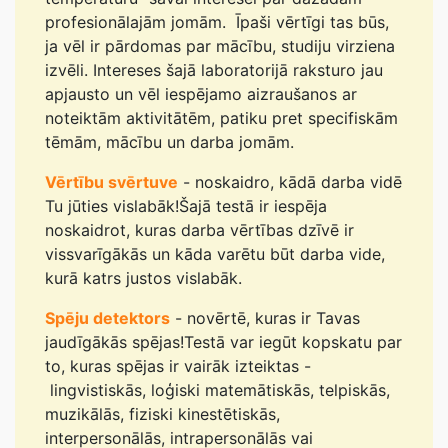
profesionālajām jomām. Īpaši vērtīgi tas būs,
ja vēl ir pārdomas par mācību, studiju virziena
izvēli. Intereses šajā laboratorijā raksturo jau
apjausto un vēl iespējamo aizraušanos ar
noteiktām aktivitātēm, patiku pret specifiskām
tēmām, mācību un darba jomām.
Vērtību svērtuve
- noskaidro, kādā darba vidē
Tu jūties vislabāk!Šajā testā ir iespēja
noskaidrot, kuras darba vērtības dzīvē ir
vissvarīgākās un kāda varētu būt darba vide,
kurā katrs justos vislabāk.
Spēju detektors
- novērtē, kuras ir Tavas
jaudīgākās spējas!Testā var iegūt kopskatu par
to, kuras spējas ir vairāk izteiktas -
lingvistiskās, loģiski matemātiskās, telpiskās,
muzikālās, fiziski kinestētiskās,
interpersonālās, intrapersonālās vai