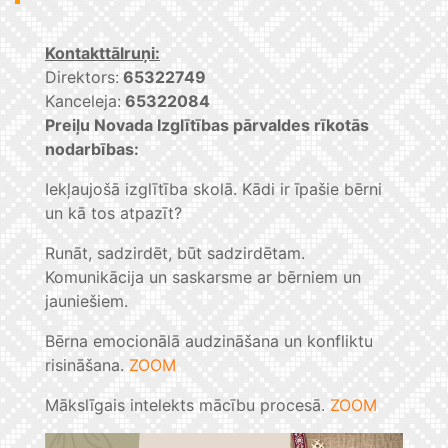
Kontakttālruņi:
Direktors:
65322749
Kanceleja:
65322084
Preiļu Novada Izglītības pārvaldes rīkotās
nodarbības:
Iekļaujošā izglītība skolā. Kādi ir īpašie bērni
un kā tos atpazīt?
Runāt, sadzirdēt, būt sadzirdētam.
Komunikācija un saskarsme ar bērniem un
jauniešiem.
Bērna emocionālā audzināšana un konfliktu
risināšana.
ZOOM
Mākslīgais intelekts mācību procesā.
ZOOM