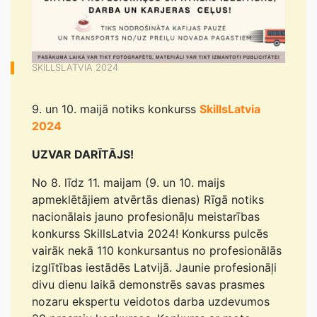
SKILLSLATVIA 2024
9. un 10. maijā notiks konkurss
SkillsLatvia
2024
UZVAR DARĪTĀJS!
No 8. līdz 11. maijam (9. un 10. maijs
apmeklētājiem atvērtās dienas) Rīgā notiks
nacionālais jauno profesionāļu meistarības
konkurss SkillsLatvia 2024! Konkurss pulcēs
vairāk nekā 110 konkursantus no profesionālās
izglītības iestādēs Latvijā. Jaunie profesionāļi
divu dienu laikā demonstrēs savas prasmes
nozaru ekspertu veidotos darba uzdevumos