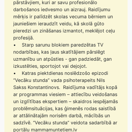
pārstāvjiem, kuri ar savu profesionālo
darbošanos iedvesmo un aizrauj. Raidījumu
mērķis ir palīdzēt skolas vecuma bērniem un
jauniešiem ieraudzīt veidu, kā skolā gūto
pieredzi un zināšanas izmantot, meklējot ceļu
profesijā.
• Starp sarunu blokiem paredzētas TV
nodarbības, kas ļaus skatītājiem pārslēgt
uzmanību un atpūsties - gan padziedāt, gan
izkustēties, sportojot vai dejojot.
• Katras piektdienas noslēdzošo epizodi
“Vecāku stunda” vada psihoterapeits Nils
Sakss Konstantinovs. Raidījuma vadītājs kopā
ar programmas viesiem – attiecību veidošanas
un izglītības ekspertiem – skaidros iespējamās
problēmsituācijas, kas ģimenēs rodas saistībā
ar attālinātajām norisēm darbā, mācībās un
sadzīvē. “Vecāku stunda” veidota sadarbībā ar
portālu mammamuntetiem.lv