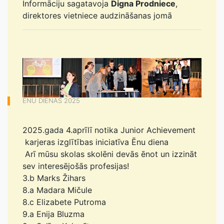
Informāciju sagatavoja
Digna Prodniece
,
direktores vietniece audzināšanas jomā
ĒNU DIENAS 2025
2025.gada 4.aprīlī notika Junior Achievement
karjeras izglītības iniciatīva Ēnu diena
Arī mūsu skolas skolēni devās ēnot un izzināt
sev interesējošās profesijas!
3.b Marks Žihars
8.a Madara Mičule
8.c Elizabete Putroma
9.a Enija Bluzma