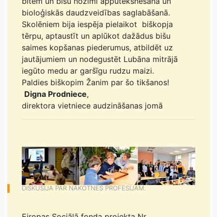
bitēm un bišu nozīmi apputeksnēšanā un
bioloģiskās daudzveidības saglabāšanā.
Skolēniem bija iespēja pielaikot biškopja
tērpu, aptaustīt un aplūkot dažādus bišu
saimes kopšanas piederumus, atbildēt uz
jautājumiem un nodegustēt Lubāna mitrājā
iegūto medu ar garšīgu rudzu maizi.
Paldies biškopim Žanim par šo tikšanos!
Digna Prodniece
,
direktora vietniece audzināšanas jomā
DISKUSIJA PAR NĀKOTNES PROFESIJĀM.
Eiropas Sociālā fonda projekta Nr.