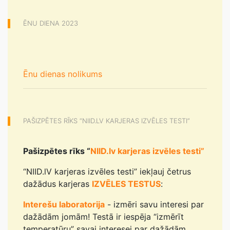
ĒNU DIENA 2023
Ēnu dienas nolikums
PAŠIZPĒTES RĪKS “NIID.LV KARJERAS IZVĒLES TESTI”
Pašizpētes rīks “
NIID.lv karjeras izvēles testi”
“NIID.lV karjeras izvēles testi” iekļauj četrus
dažādus karjeras
IZVĒLES TESTUS
:
Interešu laboratorija
- izmēri savu interesi par
dažādām jomām! Testā ir iespēja “izmērīt
temperatūru” savai interesei par dažādām