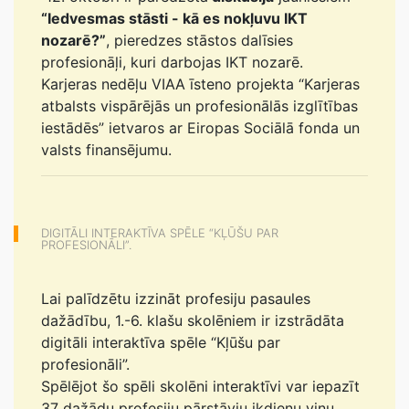
“Iedvesmas stāsti - kā es nokļuvu IKT
nozarē?”
, pieredzes stāstos dalīsies
profesionāļi, kuri darbojas IKT nozarē.
Karjeras nedēļu VIAA īsteno projekta “Karjeras
atbalsts vispārējās un profesionālās izglītības
iestādēs” ietvaros ar Eiropas Sociālā fonda un
valsts finansējumu.
DIGITĀLI INTERAKTĪVA SPĒLE “KĻŪŠU PAR
PROFESIONĀLI”.
Lai palīdzētu izzināt profesiju pasaules
dažādību, 1.-6. klašu skolēniem ir izstrādāta
digitāli interaktīva spēle “Kļūšu par
profesionāli”.
Spēlējot šo spēli skolēni interaktīvi var iepazīt
37 dažādu profesiju pārstāvju ikdienu viņu