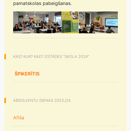
pamatskolas pabeigšanas.
KAS? KUR? KAD? IZSTĀDES “SKOLA 2024"
ŠPIKERĪTIS
ABSOLVENTU DIENAS 2023./24.
Afiša