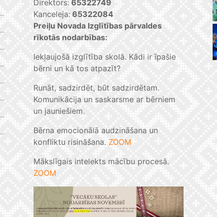
Direktors:
65322749
Kanceleja:
65322084
Preiļu Novada Izglītības pārvaldes
rīkotās nodarbības:
Iekļaujošā izglītība skolā. Kādi ir īpašie
bērni un kā tos atpazīt?
Runāt, sadzirdēt, būt sadzirdētam.
Komunikācija un saskarsme ar bērniem
un jauniešiem.
Bērna emocionālā audzināšana un
konfliktu risināšana.
ZOOM
Mākslīgais intelekts mācību procesā.
ZOOM