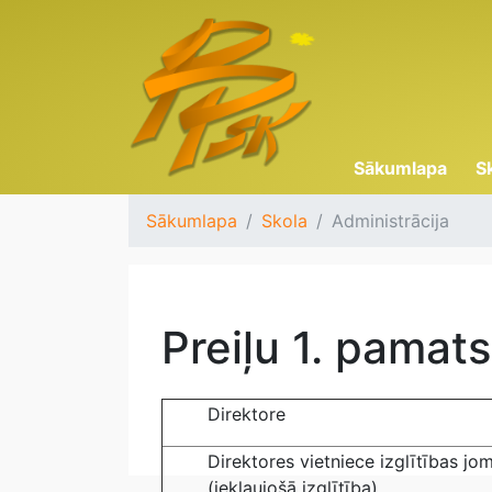
Sākumlapa
S
Sākumlapa
Skola
Administrācija
Preiļu 1. pamats
Direktore
Direktores vietniece izglītības jo
(iekļaujošā izglītība)