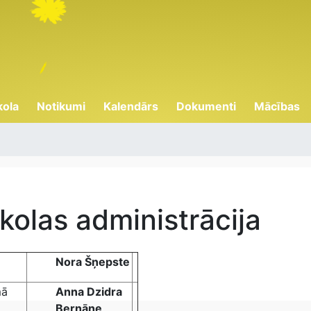
kola
Notikumi
Kalendārs
Dokumenti
Mācības
kolas administrācija
Nora Šņepste
mā
Anna Dzidra
Bernāne