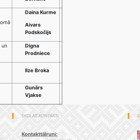
Daina Kurme
 jomā
Aivars
Podskočijs
 un
Digna
Prodniece
Ilze Broka
Gunārs
Vjakse
SKOLAS KONTAKTI
G
Kontakttālruņi: