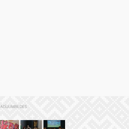
ADĪJUMBILDES