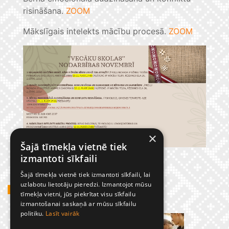
risināšana.
ZOOM
Mākslīgais intelekts mācību procesā.
ZOOM
×
Šajā tīmekļa vietnē tiek
izmantoti sīkfaili
Šajā tīmekļa vietnē tiek izmantoti sīkfaili, lai
uzlabotu lietotāju pieredzi. Izmantojot mūsu
GADĪJUMBILDES
tīmekļa vietni, jūs piekrītat visu sīkfailu
izmantošanai saskaņā ar mūsu sīkfailu
politiku.
Lasīt vairāk