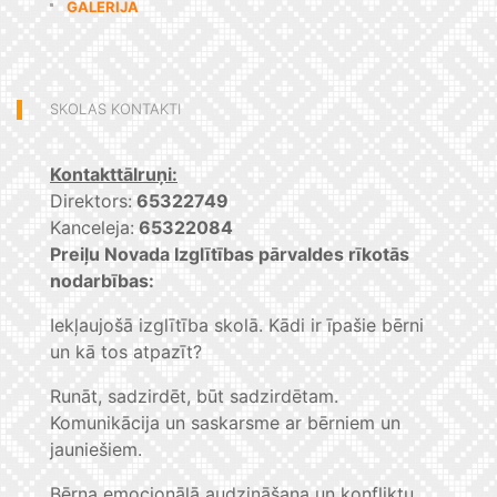
GALERIJA
SKOLAS KONTAKTI
Kontakttālruņi:
Direktors:
65322749
Kanceleja:
65322084
Preiļu Novada Izglītības pārvaldes rīkotās
nodarbības:
Iekļaujošā izglītība skolā. Kādi ir īpašie bērni
un kā tos atpazīt?
Runāt, sadzirdēt, būt sadzirdētam.
Komunikācija un saskarsme ar bērniem un
jauniešiem.
Bērna emocionālā audzināšana un konfliktu