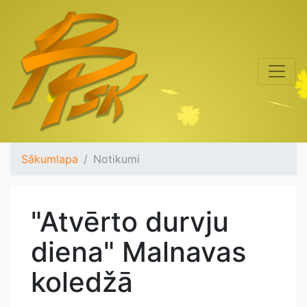
Sākumlapa
Notikumi
"Atvērto durvju
diena" Malnavas
koledžā