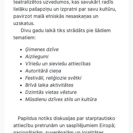
teatralizētos uzvedumos, kas savukārt radīs
lielāku pašapziņu un izpratni par savu kultūru,
pavirzot malā etniskās nesaskaņas un
uzskatus.
Divu gadu laikā tiks strādāts pie šādiem
tematiem:
Ģimenes dzīve
Aizliegumi
Vīriešu un sieviešu attiecības
Autoritārā cieņa
Festivāli, reliģiozie svētki
Brīvā laika aktivitātes
Dzimtās vietas vēsture
Mūsdienu dzīves stils un kultūra
Papildus notiks diskusijas par starptautisko
attiecību pretrunām un saspīlējumiem Eiropā;
nacionālajām, suverēnajām un lojalitātes