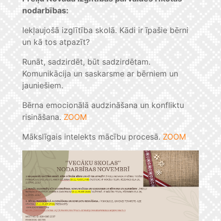
nodarbības:
Iekļaujošā izglītība skolā. Kādi ir īpašie bērni
un kā tos atpazīt?
Runāt, sadzirdēt, būt sadzirdētam.
Komunikācija un saskarsme ar bērniem un
jauniešiem.
Bērna emocionālā audzināšana un konfliktu
risināšana.
ZOOM
Mākslīgais intelekts mācību procesā.
ZOOM