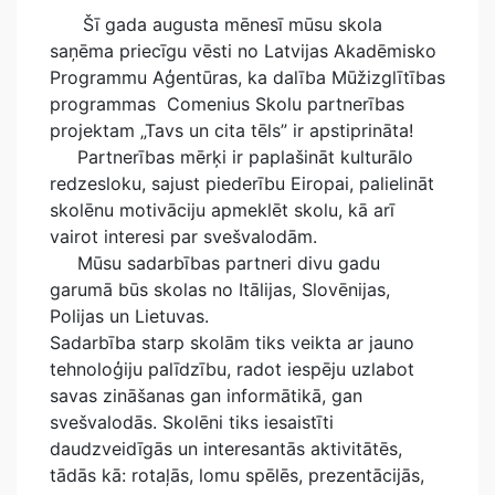
Šī gada augusta mēnesī mūsu skola
saņēma priecīgu vēsti no Latvijas Akadēmisko
Programmu Aģentūras, ka dalība Mūžizglītības
programmas Comenius Skolu partnerības
projektam „Tavs un cita tēls” ir apstiprināta!
Partnerības mērķi ir paplašināt kulturālo
redzesloku, sajust piederību Eiropai, palielināt
skolēnu motivāciju apmeklēt skolu, kā arī
vairot interesi par svešvalodām.
Mūsu sadarbības partneri divu gadu
garumā būs skolas no Itālijas, Slovēnijas,
Polijas un Lietuvas.
Sadarbība starp skolām tiks veikta ar jauno
tehnoloģiju palīdzību, radot iespēju uzlabot
savas zināšanas gan informātikā, gan
svešvalodās. Skolēni tiks iesaistīti
daudzveidīgās un interesantās aktivitātēs,
tādās kā: rotaļās, lomu spēlēs, prezentācijās,