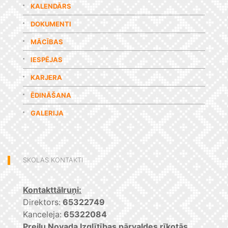
KALENDĀRS
DOKUMENTI
MĀCĪBAS
IESPĒJAS
KARJERA
ĒDINĀŠANA
GALERIJA
SKOLAS KONTAKTI
Kontakttālruņi:
Direktors:
65322749
Kanceleja:
65322084
Preiļu Novada Izglītības pārvaldes rīkotās