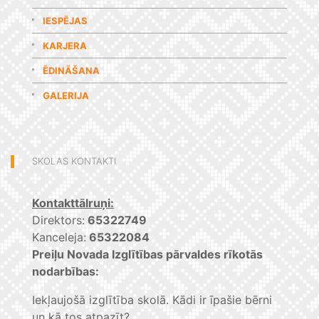
IESPĒJAS
KARJERA
ĒDINĀŠANA
GALERIJA
SKOLAS KONTAKTI
Kontakttālruņi:
Direktors:
65322749
Kanceleja:
65322084
Preiļu Novada Izglītības pārvaldes rīkotās
nodarbības:
Iekļaujošā izglītība skolā. Kādi ir īpašie bērni
un kā tos atpazīt?