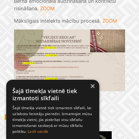
Bērna emocionālā audzināšana un konfliktu
risināšana.
ZOOM
Mākslīgais intelekts mācību procesā.
ZOOM
×
Šajā tīmekļa vietnē tiek
izmantoti sīkfaili
Šajā tīmekļa vietnē tiek izmantoti sīkfaili, lai
uzlabotu lietotāju pieredzi. Izmantojot mūsu
GADĪJUMBILDES
tīmekļa vietni, jūs piekrītat visu sīkfailu
izmantošanai saskaņā ar mūsu sīkfailu
politiku.
Lasīt vairāk