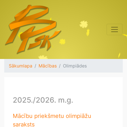
Sākumlapa
Mācības
Olimpiādes
2025./2026. m.g.
Mācību priekšmetu olimpiāžu
saraksts