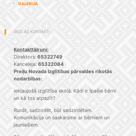
GALERIJA
SKOLAS KONTAKTI
Kontakttālruņi:
Direktors:
65322749
Kanceleja:
65322084
Preiļu Novada Izglītības pārvaldes rīkotās
nodarbības:
Iekļaujošā izglītība skolā. Kādi ir īpašie bērni
un kā tos atpazīt?
Runāt, sadzirdēt, būt sadzirdētam.
Komunikācija un saskarsme ar bērniem un
jauniešiem.