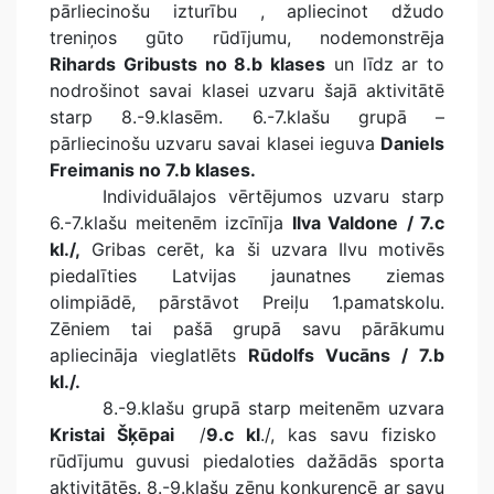
pārliecinošu izturību , apliecinot džudo
treniņos gūto rūdījumu, nodemonstrēja
Rihards Gribusts no 8.b klases
un līdz ar to
nodrošinot savai klasei uzvaru šajā aktivitātē
starp 8.-9.klasēm. 6.-7.klašu grupā –
pārliecinošu uzvaru savai klasei ieguva
Daniels
Freimanis no 7.b klases.
Individuālajos vērtējumos uzvaru starp
6.-7.klašu meitenēm izcīnīja
Ilva Valdone
/ 7.c
kl./,
Gribas cerēt, ka ši uzvara Ilvu motivēs
piedalīties Latvijas jaunatnes ziemas
olimpiādē, pārstāvot Preiļu 1.pamatskolu.
Zēniem tai pašā grupā savu pārākumu
apliecināja vieglatlēts
Rūdolfs Vucāns / 7.b
kl./.
8.-9.klašu grupā starp meitenēm uzvara
Kristai Šķēpai
/
9.c kl
./, kas savu fizisko
rūdījumu guvusi piedaloties dažādās sporta
aktivitātēs. 8.-9.klašu zēnu konkurencē ar savu