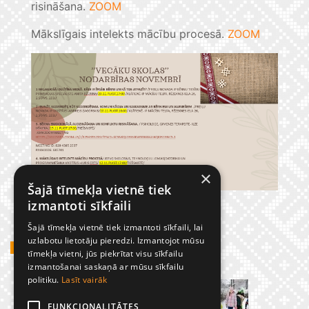
risināšana.
ZOOM
Mākslīgais intelekts mācību procesā.
ZOOM
×
Šajā tīmekļa vietnē tiek
izmantoti sīkfaili
Šajā tīmekļa vietnē tiek izmantoti sīkfaili, lai
uzlabotu lietotāju pieredzi. Izmantojot mūsu
GADĪJUMBILDES
tīmekļa vietni, jūs piekrītat visu sīkfailu
izmantošanai saskaņā ar mūsu sīkfailu
politiku.
Lasīt vairāk
FUNKCIONALITĀTES