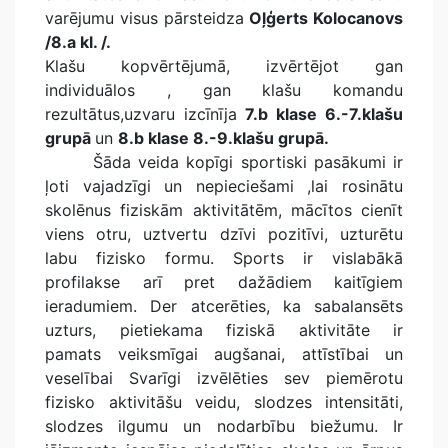
varējumu visus pārsteidza
Oļģerts Kolocanovs
/8.a kl. /.
Klašu kopvērtējumā, izvērtējot gan
individuālos , gan klašu komandu
rezultātus,uzvaru izcīnīja
7.b klase 6.-7.klašu
grupā
un
8.b klase 8.-9.klašu grupā.
Šāda veida kopīgi sportiski pasākumi ir
ļoti vajadzīgi un nepieciešami ,lai rosinātu
skolēnus fiziskām aktivitātēm, mācītos cienīt
viens otru, uztvertu dzīvi pozitīvi, uzturētu
labu fizisko formu. Sports ir vislabākā
profilakse arī pret dažādiem kaitīgiem
ieradumiem. Der atcerēties, ka sabalansēts
uzturs, pietiekama fiziskā aktivitāte ir
pamats veiksmīgai augšanai, attīstībai un
veselībai Svarīgi izvēlēties sev piemērotu
fizisko aktivitāšu veidu, slodzes intensitāti,
slodzes ilgumu un nodarbību biežumu. Ir