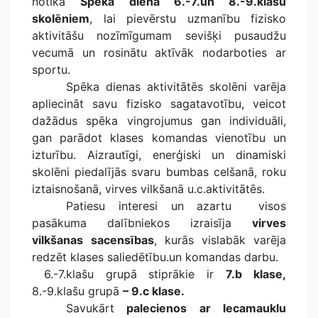
notika
Spēka diena 6.-7.un 8.-9.klašu
skolēniem
, lai pievērstu uzmanību fizisko
aktivitāšu nozīmīgumam sevišķi pusaudžu
vecumā un rosinātu aktīvāk nodarboties ar
sportu.
Spēka dienas aktivitātēs skolēni varēja
apliecināt savu fizisko sagatavotību, veicot
dažādus spēka vingrojumus gan individuāli,
gan parādot klases komandas vienotību un
izturību. Aizrautīgi, enerģiski un dinamiski
skolēni piedalījās svaru bumbas celšanā, roku
iztaisnošanā, virves vilkšanā u.c.aktivitātēs.
Patiesu interesi un azartu visos
pasākuma dalībniekos izraisīja
virves
vilkšanas
sacensības
, kurās vislabāk varēja
redzēt klases saliedētību.un komandas darbu.
6.-7.klašu grupā stiprākie ir
7.b klase,
8.-9.klašu grupā
– 9.c klase.
Savukārt
palecienos ar lecamauklu