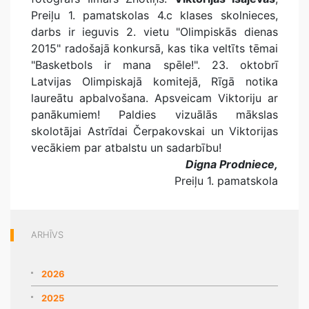
Preiļu 1. pamatskolas 4.c klases skolnieces,
darbs ir ieguvis 2. vietu "Olimpiskās dienas
2015" radošajā konkursā, kas tika veltīts tēmai
"Basketbols ir mana spēle!". 23. oktobrī
Latvijas Olimpiskajā komitejā, Rīgā notika
laureātu apbalvošana. Apsveicam Viktoriju ar
panākumiem! Paldies vizuālās mākslas
skolotājai Astrīdai Čerpakovskai un Viktorijas
vecākiem par atbalstu un sadarbību!
Digna Prodniece,
Preiļu 1. pamatskola
ARHĪVS
2026
2025