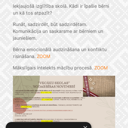
Iekļaujošā izglītība skolā. Kādi ir īpašie bērni
un kā tos atpazīt?
Runāt, sadzirdēt, būt sadzirdētam.
Komunikācija un saskarsme ar bērniem un
jauniešiem.
Bērna emocionālā audzināšana un konfliktu
risināšana.
ZOOM
Mākslīgais intelekts mācību procesā.
ZOOM
×