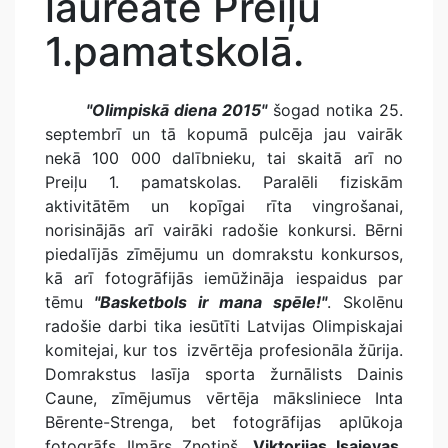
laureāte Preiļu
1.pamatskolā.
"Olimpiskā diena 2015"
šogad notika 25.
septembrī un tā kopumā pulcēja jau vairāk
nekā 100 000 dalībnieku, tai skaitā arī no
Preiļu 1. pamatskolas. Paralēli fiziskām
aktivitātēm un kopīgai rīta vingrošanai,
norisinājās arī vairāki radošie konkursi. Bērni
piedalījās zīmējumu un domrakstu konkursos,
kā arī fotogrāfijās iemūžināja iespaidus par
tēmu
"Basketbols ir mana spēle!"
. Skolēnu
radošie darbi tika iesūtīti Latvijas Olimpiskajai
komitejai, kur tos izvērtēja profesionāla žūrija.
Domrakstus lasīja sporta žurnālists Dainis
Caune, zīmējumus vērtēja māksliniece Inta
Bērente-Strenga, bet fotogrāfijas aplūkoja
fotogrāfs Ilmārs Znotiņš.
Viktorijas Isajevas
,