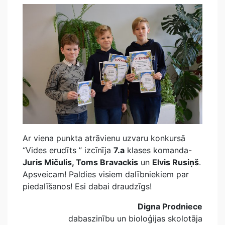
Ar viena punkta atrāvienu uzvaru konkursā
“Vides erudīts ” izcīnīja
7.a
klases komanda-
Juris Mičulis, Toms Bravackis
un
Elvis Rusiņš
.
Apsveicam! Paldies visiem dalībniekiem par
piedalīšanos! Esi dabai draudzīgs!
Digna Prodniece
dabaszinību un bioloģijas skolotāja