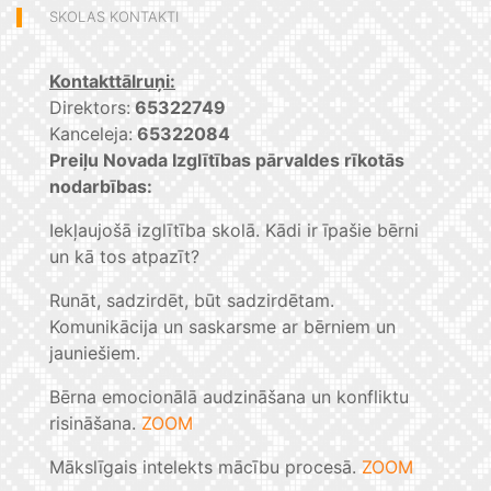
SKOLAS KONTAKTI
Kontakttālruņi:
Direktors:
65322749
Kanceleja:
65322084
Preiļu Novada Izglītības pārvaldes rīkotās
nodarbības:
Iekļaujošā izglītība skolā. Kādi ir īpašie bērni
un kā tos atpazīt?
Runāt, sadzirdēt, būt sadzirdētam.
Komunikācija un saskarsme ar bērniem un
jauniešiem.
Bērna emocionālā audzināšana un konfliktu
risināšana.
ZOOM
Mākslīgais intelekts mācību procesā.
ZOOM