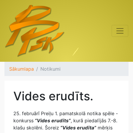
Sākumlapa
Notikumi
Vides erudīts.
25. februārī Preiļu 1. pamatskolā notika spēle -
konkurss
“Vides erudīts”
, kurā piedalījās 7.-8.
klašu skolēni. Šoreiz
“Vides erudīta”
mērķis