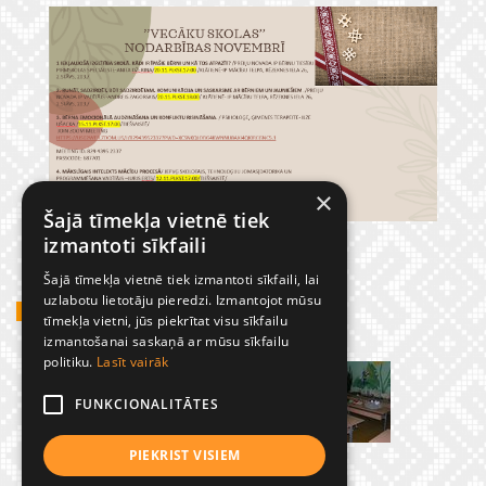
×
Šajā tīmekļa vietnē tiek
izmantoti sīkfaili
Šajā tīmekļa vietnē tiek izmantoti sīkfaili, lai
uzlabotu lietotāju pieredzi. Izmantojot mūsu
GADĪJUMBILDES
tīmekļa vietni, jūs piekrītat visu sīkfailu
izmantošanai saskaņā ar mūsu sīkfailu
politiku.
Lasīt vairāk
FUNKCIONALITĀTES
PIEKRIST VISIEM