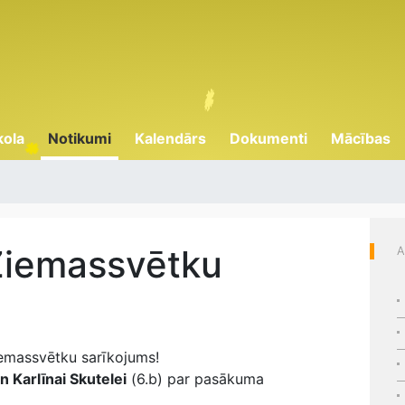
kola
Notikumi
Kalendārs
Dokumenti
Mācības
Ziemassvētku
A
emassvētku sarīkojums!
n Karlīnai Skutelei
(6.b) par pasākuma