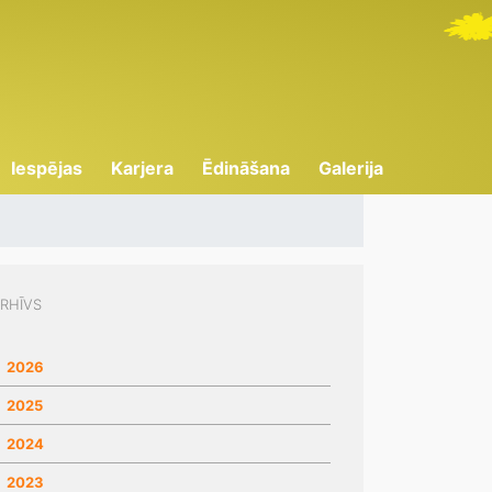
Iespējas
Karjera
Ēdināšana
Galerija
RHĪVS
2026
2025
2024
2023