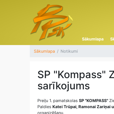
Sākumlapa
S
Sākumlapa
Notikumi
SP "Kompass" 
sarīkojums
Preiļu 1. pamatskolas
SP "KOMPASS"
Zi
Paldies
Katei Trūpai, Ramonai Zariņai u
organizēšanu.