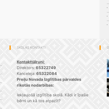
SKOLAS KONTAKTI
G
Kontakttālruņi:
Direktors:
65322749
Kanceleja:
65322084
Preiļu Novada Izglītības pārvaldes
rīkotās nodarbības:
Iekļaujošā izglītība skolā. Kādi ir īpašie
bērni un kā tos atpazīt?