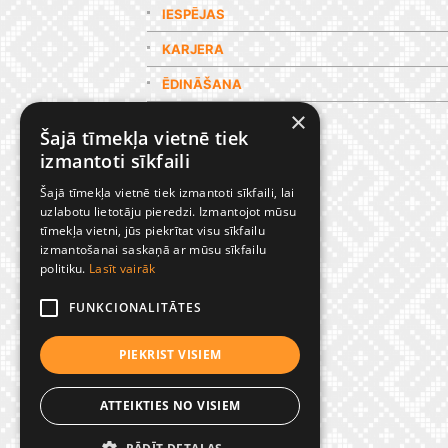
IESPĒJAS
KARJERA
ĒDINĀŠANA
×
GALERIJA
Šajā tīmekļa vietnē tiek
izmantoti sīkfaili
Šajā tīmekļa vietnē tiek izmantoti sīkfaili, lai
uzlabotu lietotāju pieredzi. Izmantojot mūsu
tīmekļa vietni, jūs piekrītat visu sīkfailu
izmantošanai saskaņā ar mūsu sīkfailu
politiku.
Lasīt vairāk
FUNKCIONALITĀTES
PIEKRIST VISIEM
ATTEIKTIES NO VISIEM