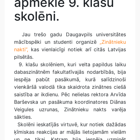
apmeklē 9. klašu
skolēni.
Jau trešo gadu Daugavpils universitātes
mācībspēki un studenti organizē
„Zinātnieku
nakti”,
kas vienlaicīgi notiek arī citās Latvijas
pilsētās.
9. klašu skolēniem, kuri velta papildus laiku
dabaszinātnēm fakultatīvajās nodarbībās, bija
iespēja pabūt pasākumā, kurā salīdzinoši
vienkāršā valodā tika skaidrota zinātnes ciešā
saistība ar ikdienu. Pēc nelielas rektora Arvīda
Barševska un pasākuma koordinatores Diānas
Veigules uzrunas, Zinātnieku nakts varēja
sākties.
Skolēni ieskatījās virtuvē, kur notiek dažādas
ķīmiskas reakcijas ar mājās lietojamām vielām
un ne tikai. Katram bija iespēja uzminēt