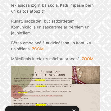
Iekļaujošā izglītība skolā. Kādi ir īpašie bērni
un kā tos atpazīt?
Runāt, sadzirdēt, būt sadzirdētam.
Komunikācija un saskarsme ar bērniem un
jauniešiem.
Bērna emocionālā audzināšana un konfliktu
risināšana.
ZOOM
Mākslīgais intelekts mācību procesā.
ZOOM
×