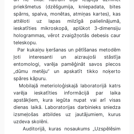
priekšmetus (dzēšgumija, kniepadata, bites
spārns, spalva, monētas, atmiņas kartes), kas
attēloti uz lapas milzīgā palielinājumā,
ieskatīties mikroskopā, aplūkot 3-dimensiju
hologrammas, vērot zvaigžņotās debesis caur
teleskopu.
Par kukaiņu ķeršanas un pētīšanas metodēm
ļoti interesanti un aizraujoši stāstīja
entomologi, varēja pamēģināt savos plecos
„dūmu metēju” un apskatīt tikko noķerto
spāres kāpuru.
Mobilajā meterioloģiskajā laboratorijā katrs
varēja ieskatīties informācijā par laika
apstākļiem, kura iegūta nupat vai arī visas
dienas laikā. Laboratorijas darbinieks sniedza
izsmeļošas atbildes uz jautājumiem, kurus
uzdeva skolēni.
Auditorijā, kuras nosaukums „Uzspēlēsim