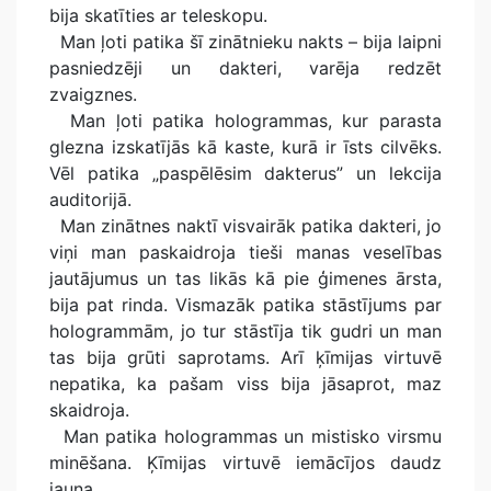
bija skatīties ar teleskopu.
Man ļoti patika šī zinātnieku nakts – bija laipni
pasniedzēji un dakteri, varēja redzēt
zvaigznes.
Man ļoti patika hologrammas, kur parasta
glezna izskatījās kā kaste, kurā ir īsts cilvēks.
Vēl patika „paspēlēsim dakterus” un lekcija
auditorijā.
Man zinātnes naktī visvairāk patika dakteri, jo
viņi man paskaidroja tieši manas veselības
jautājumus un tas likās kā pie ģimenes ārsta,
bija pat rinda. Vismazāk patika stāstījums par
hologrammām, jo tur stāstīja tik gudri un man
tas bija grūti saprotams. Arī ķīmijas virtuvē
nepatika, ka pašam viss bija jāsaprot, maz
skaidroja.
Man patika hologrammas un mistisko virsmu
minēšana. Ķīmijas virtuvē iemācījos daudz
jauna.