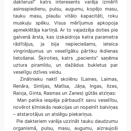
dakterus!” katrs interesents varēja izmērīt
asinsspiedienu, pulsu, augumu, kopējo masu,
tauku masu, plaušu vitālo kapacitāti, roku
muskuļu spēku. Visus mērījumus apkopoja
apmeklētāja kartiņā. Ar to vajadzēja doties pie
galvenā ārsta, kas izskaidroja katra parametra
rādītājus, ja bija nepieciešams, ieteica
vingrinājumus un veselīgāku pārtiku ikdienas
lietošanai. Šķiroties, katrs „pacients” saņēma
uztura piramīdu, un dažādus bukletus par
veselīgu dzīves veidu.
Zinātnieku naktī skolēnu (Laines, Laimas,
Renāra, Sintijas, Matīsa, Jāņa, Ingas, Ilzes,
Raivja, Ginta, Rasmas un Zanes) gūtās atziņas:
Man patika iespēja pārbaudīt savu veselību,
novērot ķīmiskās reakcijas un nopelnīt balviņas
– atstarotājus un atslēgu piekariņus.
Pie dakteriem varēja uzzināt tauku daudzumu
organismā, pulsu, masu, augumu, aizraujoši