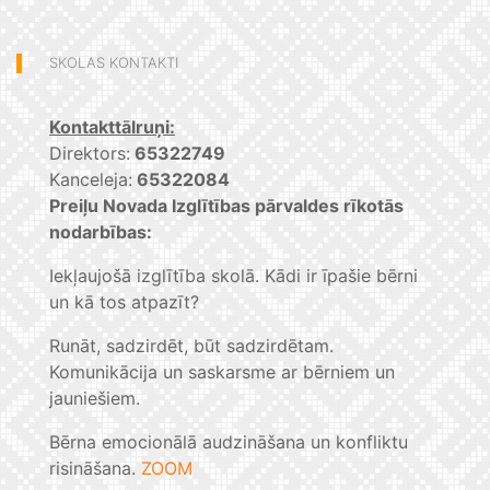
SKOLAS KONTAKTI
Kontakttālruņi:
Direktors:
65322749
Kanceleja:
65322084
Preiļu Novada Izglītības pārvaldes rīkotās
nodarbības:
Iekļaujošā izglītība skolā. Kādi ir īpašie bērni
un kā tos atpazīt?
Runāt, sadzirdēt, būt sadzirdētam.
Komunikācija un saskarsme ar bērniem un
jauniešiem.
Bērna emocionālā audzināšana un konfliktu
risināšana.
ZOOM