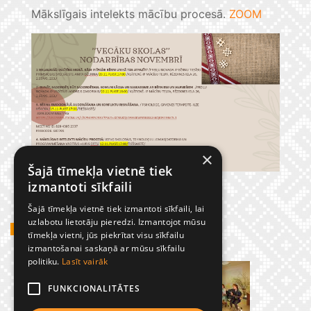
Mākslīgais intelekts mācību procesā.
ZOOM
×
Šajā tīmekļa vietnē tiek
izmantoti sīkfaili
Šajā tīmekļa vietnē tiek izmantoti sīkfaili, lai
uzlabotu lietotāju pieredzi. Izmantojot mūsu
GADĪJUMBILDES
tīmekļa vietni, jūs piekrītat visu sīkfailu
izmantošanai saskaņā ar mūsu sīkfailu
politiku.
Lasīt vairāk
FUNKCIONALITĀTES