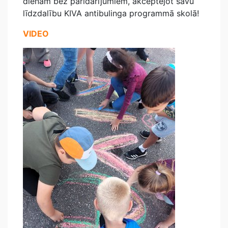
dienām bez pāridarījumiem, akceptējot savu
līdzdalību KIVA antibulinga programmā skolā!
VIDEO