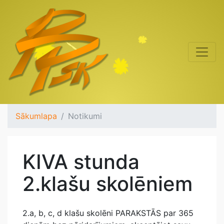
Sākumlapa
Notikumi
KIVA stunda
2.klašu skolēniem
2.a, b, c, d klašu skolēni PARAKSTĀS par 365