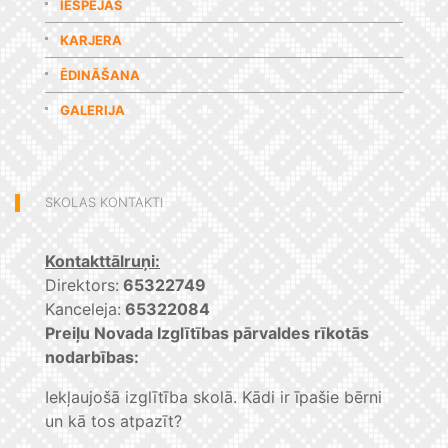
IESPĒJAS
KARJERA
ĒDINĀŠANA
GALERIJA
SKOLAS KONTAKTI
Kontakttālruņi:
Direktors:
65322749
Kanceleja:
65322084
Preiļu Novada Izglītības pārvaldes rīkotās
nodarbības:
Iekļaujošā izglītība skolā. Kādi ir īpašie bērni
un kā tos atpazīt?