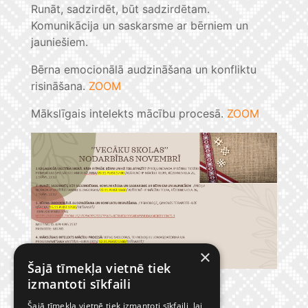
Runāt, sadzirdēt, būt sadzirdētam.
Komunikācija un saskarsme ar bērniem un
jauniešiem.
Bērna emocionālā audzināšana un konfliktu
risināšana.
ZOOM
Mākslīgais intelekts mācību procesā.
ZOOM
×
Šajā tīmekļa vietnē tiek
izmantoti sīkfaili
Šajā tīmekļa vietnē tiek izmantoti sīkfaili, lai