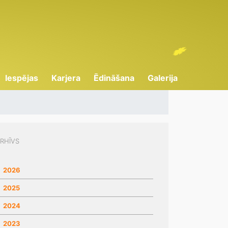
Iespējas
Karjera
Ēdināšana
Galerija
RHĪVS
2026
2025
2024
2023