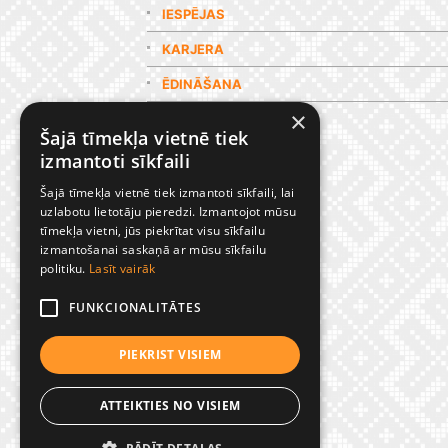
IESPĒJAS
KARJERA
ĒDINĀŠANA
×
GALERIJA
Šajā tīmekļa vietnē tiek
izmantoti sīkfaili
Šajā tīmekļa vietnē tiek izmantoti sīkfaili, lai
uzlabotu lietotāju pieredzi. Izmantojot mūsu
tīmekļa vietni, jūs piekrītat visu sīkfailu
izmantošanai saskaņā ar mūsu sīkfailu
politiku.
Lasīt vairāk
FUNKCIONALITĀTES
PIEKRIST VISIEM
ATTEIKTIES NO VISIEM