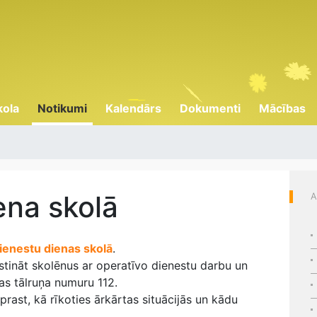
kola
Notikumi
Kalendārs
Dokumenti
Mācības
ena skolā
A
ienestu dienas skolā
.
stināt skolēnus ar operatīvo dienestu darbu un
bas tālruņa numuru 112.
prast, kā rīkoties ārkārtas situācijās un kādu