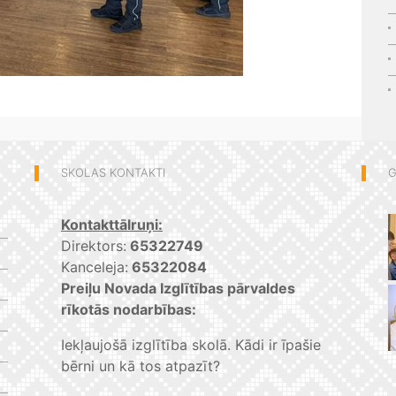
SKOLAS KONTAKTI
G
Kontakttālruņi:
Direktors:
65322749
Kanceleja:
65322084
Preiļu Novada Izglītības pārvaldes
rīkotās nodarbības:
Iekļaujošā izglītība skolā. Kādi ir īpašie
bērni un kā tos atpazīt?