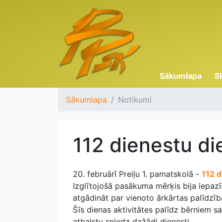
Sākumlapa
S
Sākumlapa
Notikumi
112 dienestu di
20. februārī Preiļu 1. pamatskolā -
112 d
Izglītojošā pasākuma mērķis bija iepazī
atgādināt par vienoto ārkārtas palīdzī
Šīs dienas aktivitātes palīdz bērniem sa
atbalstu sniedz dažādi dienesti.