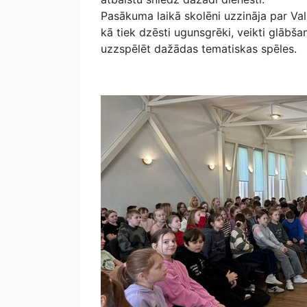
Pasākuma laikā skolēni uzzināja par Va
kā tiek dzēsti ugunsgrēki, veikti glābša
uzzspēlēt dažādas tematiskas spēles.