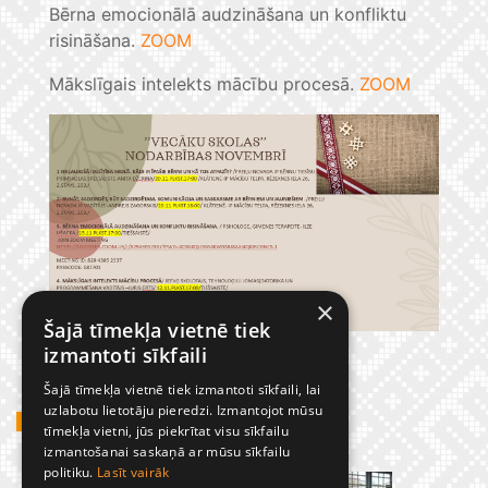
Bērna emocionālā audzināšana un konfliktu
risināšana.
ZOOM
Mākslīgais intelekts mācību procesā.
ZOOM
×
Šajā tīmekļa vietnē tiek
izmantoti sīkfaili
Šajā tīmekļa vietnē tiek izmantoti sīkfaili, lai
uzlabotu lietotāju pieredzi. Izmantojot mūsu
GADĪJUMBILDES
tīmekļa vietni, jūs piekrītat visu sīkfailu
izmantošanai saskaņā ar mūsu sīkfailu
politiku.
Lasīt vairāk