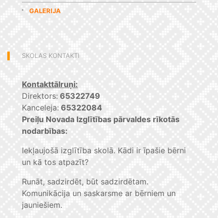
GALERIJA
SKOLAS KONTAKTI
Kontakttālruņi:
Direktors:
65322749
Kanceleja:
65322084
Preiļu Novada Izglītības pārvaldes rīkotās
nodarbības:
Iekļaujošā izglītība skolā. Kādi ir īpašie bērni
un kā tos atpazīt?
Runāt, sadzirdēt, būt sadzirdētam.
Komunikācija un saskarsme ar bērniem un
jauniešiem.