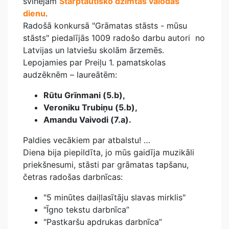
svinējām
Starptautisko dzimtās valodas
dienu
.
Radošā konkursā "Grāmatas stāsts - mūsu
stāsts" piedalījās 1009 radošo darbu autori no
Latvijas un latviešu skolām ārzemēs.
Lepojamies par Preiļu 1. pamatskolas
audzēknēm – laureātēm:
Rūtu Grīnmani (5.b),
Veroniku Trubiņu (5.b),
Amandu Vaivodi (7.a).
Paldies vecākiem par atbalstu! …
Diena bija piepildīta, jo mūs gaidīja muzikāli
priekšnesumi, stāsti par grāmatas tapšanu,
četras radošas darbnīcas:
"5 minūtes daiļlasītāju slavas mirklis"
"Īgno tekstu darbnīca”
"Pastkaršu apdrukas darbnīca”