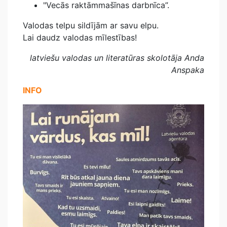
"Vecās raktāmmašīnas darbnīca”.
Valodas telpu sildījām ar savu elpu.
Lai daudz valodas mīlestības!
latviešu valodas un literatūras skolotāja Anda
Anspaka
INFO