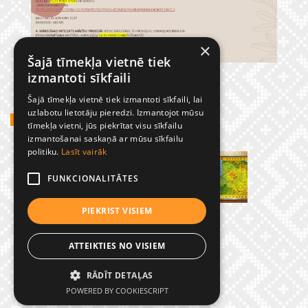
×
Šajā tīmekļa vietnē tiek
izmantoti sīkfaili
Šajā tīmekļa vietnē tiek izmantoti sīkfaili, lai
uzlabotu lietotāju pieredzi. Izmantojot mūsu
GADĪJUMBILDES
tīmekļa vietni, jūs piekrītat visu sīkfailu
izmantošanai saskaņā ar mūsu sīkfailu
politiku.
Lasīt vairāk
FUNKCIONALITĀTES
PIEKRIST VISIEM
ATTEIKTIES NO VISIEM
RĀDĪT DETAĻAS
© Preiļu 1. pamatskola
POWERED BY COOKIESCRIPT