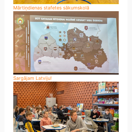
Mārtiņdienas stafetes sākumskolā
Sargājam Latviju!