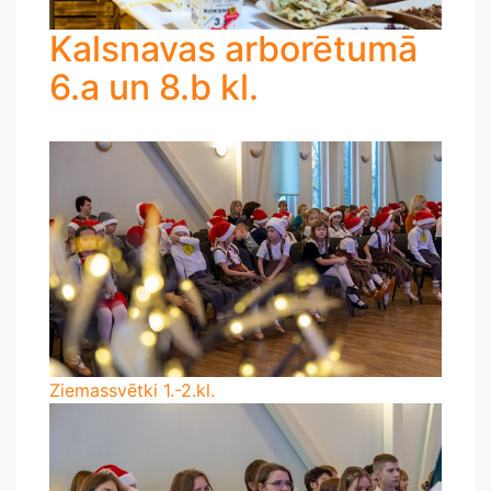
Kalsnavas arborētumā
6.a un 8.b kl.
Ziemassvētki 1.-2.kl.