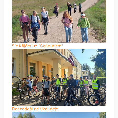
5.c kājām uz "Gailguriem"
Dancarieši ne tikai dejo