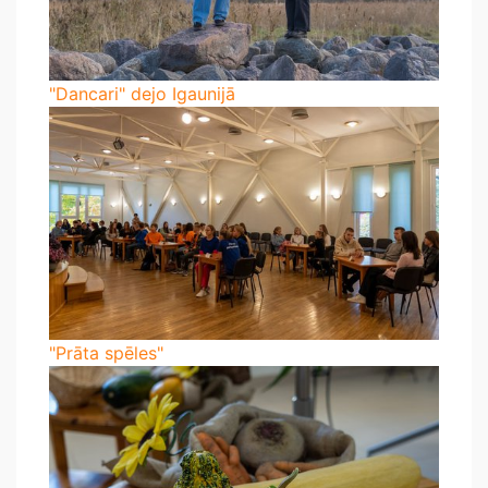
"Dancari" dejo Igaunijā
"Prāta spēles"