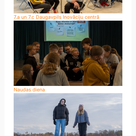
7.a un 7.c Daugavpils Inovāciju centrā
Naudas diena