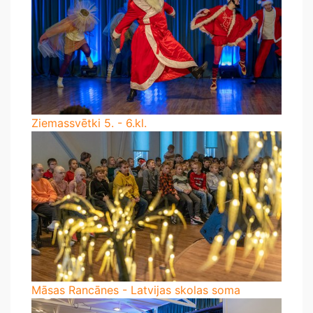
Ziemassvētki 5. - 6.kl.
Māsas Rancānes - Latvijas skolas soma