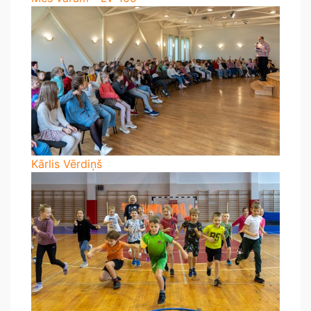
Kārlis Vērdiņš