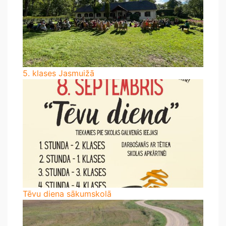
5. klases Jasmuižā
Tēvu diena sākumskolā