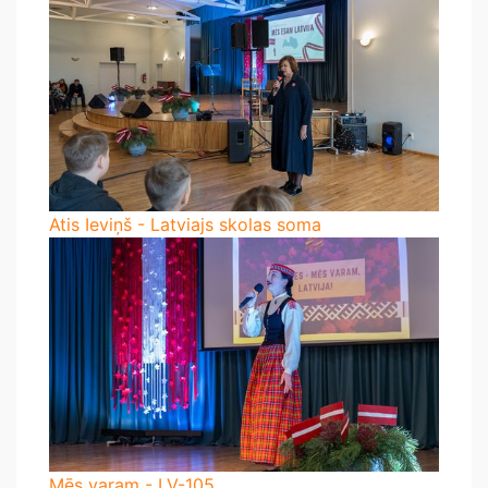
Atis Ieviņš - Latviajs skolas soma
Mēs varam - LV-105