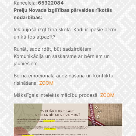
Kanceleja:
65322084
Preiļu Novada Izglītības pārvaldes rīkotās
nodarbības:
Iekļaujošā izglītība skolā. Kādi ir īpašie bērni
un kā tos atpazīt?
Runāt, sadzirdēt, būt sadzirdētam.
Komunikācija un saskarsme ar bērniem un
jauniešiem.
Bērna emocionālā audzināšana un konfliktu
risināšana.
ZOOM
Mākslīgais intelekts mācību procesā.
ZOOM