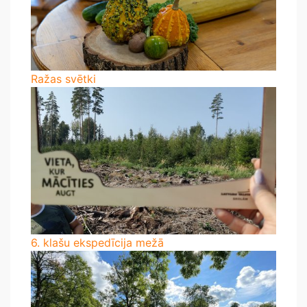
Ražas svētki
6. klašu ekspedīcija mežā