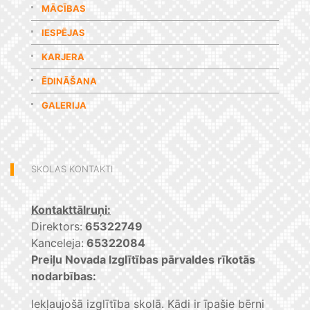
MĀCĪBAS
IESPĒJAS
KARJERA
ĒDINĀŠANA
GALERIJA
SKOLAS KONTAKTI
Kontakttālruņi:
Direktors:
65322749
Kanceleja:
65322084
Preiļu Novada Izglītības pārvaldes rīkotās
nodarbības:
Iekļaujošā izglītība skolā. Kādi ir īpašie bērni