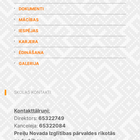
DOKUMENTI
MĀCĪBAS
IESPĒJAS
KARJERA
ĒDINĀŠANA
GALERIJA
SKOLAS KONTAKTI
Kontakttālruņi:
Direktors:
65322749
Kanceleja:
65322084
Preiļu Novada Izglītības pārvaldes rīkotās