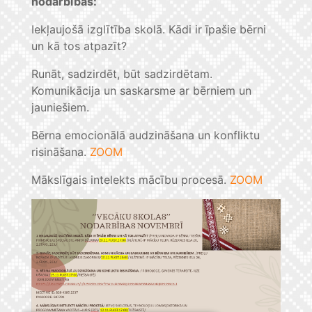
nodarbības:
Iekļaujošā izglītība skolā. Kādi ir īpašie bērni
un kā tos atpazīt?
Runāt, sadzirdēt, būt sadzirdētam.
Komunikācija un saskarsme ar bērniem un
jauniešiem.
Bērna emocionālā audzināšana un konfliktu
risināšana.
ZOOM
Mākslīgais intelekts mācību procesā.
ZOOM