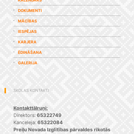
KALENDĀRS
DOKUMENTI
MĀCĪBAS
IESPĒJAS
KARJERA
ĒDINĀŠANA
GALERIJA
SKOLAS KONTAKTI
Kontakttālruņi:
Direktors:
65322749
Kanceleja:
65322084
Preiļu Novada Izglītības pārvaldes rīkotās