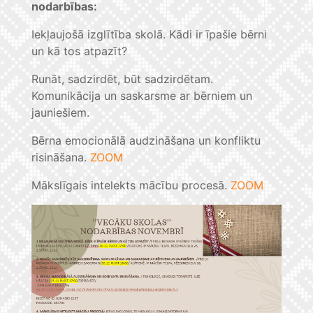
nodarbības:
Iekļaujošā izglītība skolā. Kādi ir īpašie bērni
un kā tos atpazīt?
Runāt, sadzirdēt, būt sadzirdētam.
Komunikācija un saskarsme ar bērniem un
jauniešiem.
Bērna emocionālā audzināšana un konfliktu
risināšana.
ZOOM
Mākslīgais intelekts mācību procesā.
ZOOM