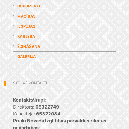
DOKUMENTI
MĀCĪBAS
IESPĒJAS
KARJERA
ĒDINĀŠANA
GALERIJA
SKOLAS KONTAKTI
Kontakttālruņi:
Direktors:
65322749
Kanceleja:
65322084
Preiļu Novada Izglītības pārvaldes rīkotās
nodarbības: