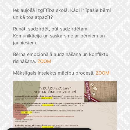
Iekļaujošā izglītība skolā. Kādi ir īpašie bērni
un kā tos atpazīt?
Runāt, sadzirdēt, būt sadzirdētam.
Komunikācija un saskarsme ar bērniem un
jauniešiem.
Bērna emocionālā audzināšana un konfliktu
risināšana.
ZOOM
Mākslīgais intelekts mācību procesā.
ZOOM