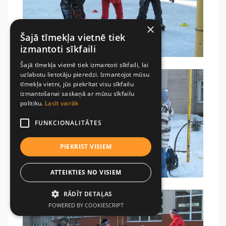
×
Šajā tīmekļa vietnē tiek
izmantoti sīkfaili
Šajā tīmekļa vietnē tiek izmantoti sīkfaili, lai
uzlabotu lietotāju pieredzi. Izmantojot mūsu
tīmekļa vietni, jūs piekrītat visu sīkfailu
izmantošanai saskaņā ar mūsu sīkfailu
politiku.
Lasīt vairāk
FUNKCIONALITĀTES
PIEKRIST VISIEM
ATTEIKTIES NO VISIEM
RĀDĪT DETAĻAS
POWERED BY COOKIESCRIPT