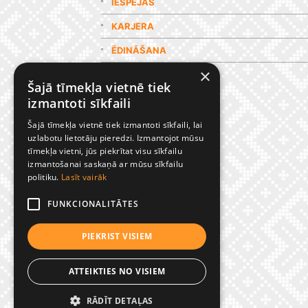
IESPĒJAS
KARJERA
ĒDINĀŠANA
×
GALERIJA
Šajā tīmekļa vietnē tiek
izmantoti sīkfaili
Šajā tīmekļa vietnē tiek izmantoti sīkfaili, lai
uzlabotu lietotāju pieredzi. Izmantojot mūsu
tīmekļa vietni, jūs piekrītat visu sīkfailu
izmantošanai saskaņā ar mūsu sīkfailu
politiku.
Lasīt vairāk
FUNKCIONALITĀTES
PIEKRIST VISIEM
ATTEIKTIES NO VISIEM
RĀDĪT DETAĻAS