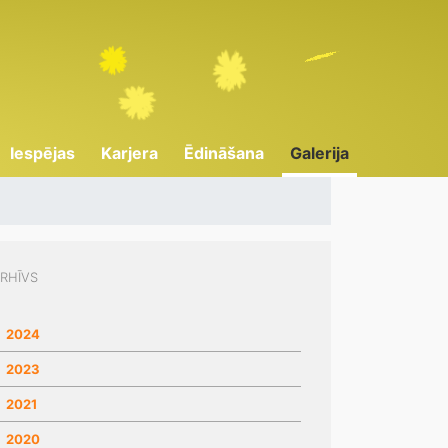
Iespējas
Karjera
Ēdināšana
Galerija
RHĪVS
2024
2023
2021
2020