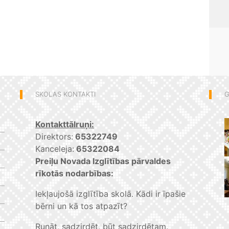
SKOLAS KONTAKTI
G
Kontakttālruņi:
Direktors:
65322749
Kanceleja:
65322084
Preiļu Novada Izglītības pārvaldes
rīkotās nodarbības:
Iekļaujošā izglītība skolā. Kādi ir īpašie
bērni un kā tos atpazīt?
Runāt, sadzirdēt, būt sadzirdētam.