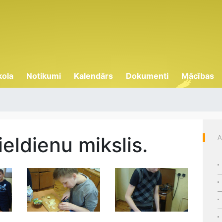
kola
Notikumi
Kalendārs
Dokumenti
Mācības
eldienu mikslis.
A