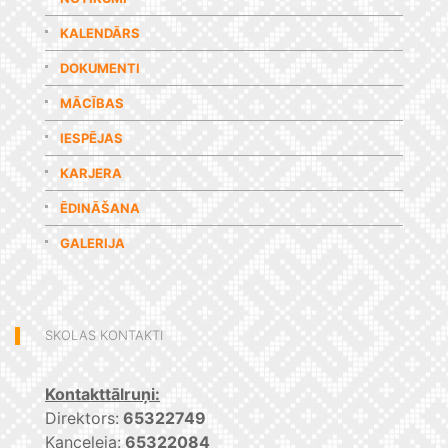
KALENDĀRS
DOKUMENTI
MĀCĪBAS
IESPĒJAS
KARJERA
ĒDINĀŠANA
GALERIJA
SKOLAS KONTAKTI
Kontakttālruņi:
Direktors:
65322749
Kanceleja:
65322084