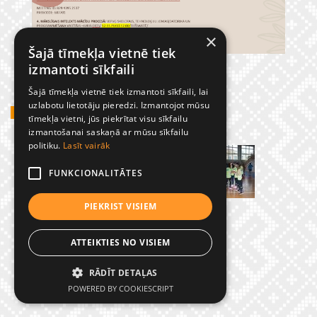
×
Šajā tīmekļa vietnē tiek
izmantoti sīkfaili
Šajā tīmekļa vietnē tiek izmantoti sīkfaili, lai
uzlabotu lietotāju pieredzi. Izmantojot mūsu
GADĪJUMBILDES
tīmekļa vietni, jūs piekrītat visu sīkfailu
izmantošanai saskaņā ar mūsu sīkfailu
politiku.
Lasīt vairāk
FUNKCIONALITĀTES
PIEKRIST VISIEM
ATTEIKTIES NO VISIEM
RĀDĪT DETAĻAS
© Preiļu 1. pamatskola
POWERED BY COOKIESCRIPT