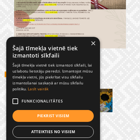
×
Šajā tīmekļa vietnē tiek
izmantoti sīkfaili
Šajā tīmekļa vietnē tiek izmantoti sīkfaili, lai
uzlabotu lietotāju pieredzi. Izmantojot mūsu
GADĪJUMBILDES
tīmekļa vietni, jūs piekrītat visu sīkfailu
izmantošanai saskaņā ar mūsu sīkfailu
politiku.
Lasīt vairāk
FUNKCIONALITĀTES
PIEKRIST VISIEM
ATTEIKTIES NO VISIEM