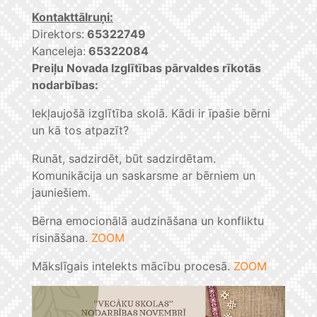
Kontakttālruņi:
Direktors:
65322749
Kanceleja:
65322084
Preiļu Novada Izglītības pārvaldes rīkotās
nodarbības:
Iekļaujošā izglītība skolā. Kādi ir īpašie bērni
un kā tos atpazīt?
Runāt, sadzirdēt, būt sadzirdētam.
Komunikācija un saskarsme ar bērniem un
jauniešiem.
Bērna emocionālā audzināšana un konfliktu
risināšana.
ZOOM
Mākslīgais intelekts mācību procesā.
ZOOM