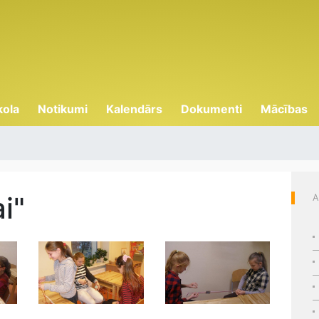
kola
Notikumi
Kalendārs
Dokumenti
Mācības
i"
A