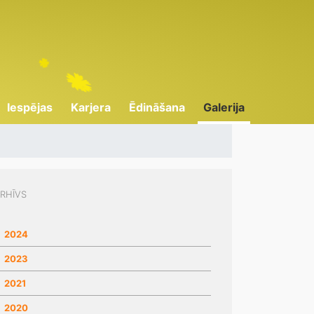
Iespējas
Karjera
Ēdināšana
Galerija
RHĪVS
2024
2023
2021
2020