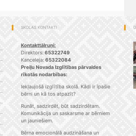
SKOLAS KONTAKTI
G
Kontakttālruņi:
Direktors:
65322749
Kanceleja:
65322084
Preiļu Novada Izglītības pārvaldes
rīkotās nodarbības:
Iekļaujošā izglītība skolā. Kādi ir īpašie
bērni un kā tos atpazīt?
Runāt, sadzirdēt, būt sadzirdētam.
Komunikācija un saskarsme ar bērniem
un jauniešiem.
Bērna emocionālā audzināšana un