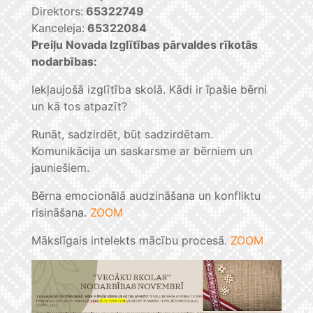
Direktors:
65322749
Kanceleja:
65322084
Preiļu Novada Izglītības pārvaldes rīkotās
nodarbības:
Iekļaujošā izglītība skolā. Kādi ir īpašie bērni
un kā tos atpazīt?
Runāt, sadzirdēt, būt sadzirdētam.
Komunikācija un saskarsme ar bērniem un
jauniešiem.
Bērna emocionālā audzināšana un konfliktu
risināšana.
ZOOM
Mākslīgais intelekts mācību procesā.
ZOOM