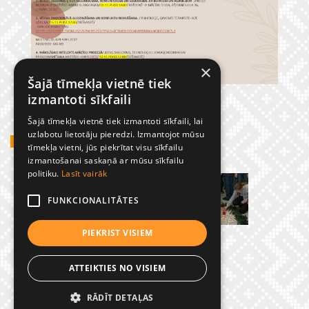
×
Šajā tīmekļa vietnē tiek
izmantoti sīkfaili
Šajā tīmekļa vietnē tiek izmantoti sīkfaili, lai
uzlabotu lietotāju pieredzi. Izmantojot mūsu
GADĪJUMBILDES
tīmekļa vietni, jūs piekrītat visu sīkfailu
izmantošanai saskaņā ar mūsu sīkfailu
politiku.
Lasīt vairāk
FUNKCIONALITĀTES
PIEKRIST VISIEM
ATTEIKTIES NO VISIEM
RĀDĪT DETAĻAS