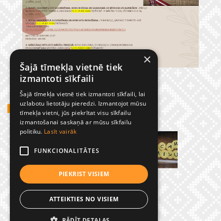
×
Šajā tīmekļa vietnē tiek
izmantoti sīkfaili
Šajā tīmekļa vietnē tiek izmantoti sīkfaili, lai
uzlabotu lietotāju pieredzi. Izmantojot mūsu
GADĪJUMBILDES
tīmekļa vietni, jūs piekrītat visu sīkfailu
izmantošanai saskaņā ar mūsu sīkfailu
politiku.
Lasīt vairāk
FUNKCIONALITĀTES
PIEKRIST VISIEM
ATTEIKTIES NO VISIEM
RĀDĪT DETAĻAS