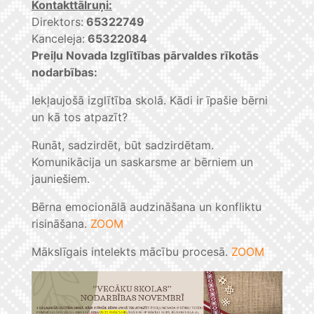
Kontakttālruņi:
Direktors:
65322749
Kanceleja:
65322084
Preiļu Novada Izglītības pārvaldes rīkotās
nodarbības:
Iekļaujošā izglītība skolā. Kādi ir īpašie bērni
un kā tos atpazīt?
Runāt, sadzirdēt, būt sadzirdētam.
Komunikācija un saskarsme ar bērniem un
jauniešiem.
Bērna emocionālā audzināšana un konfliktu
risināšana.
ZOOM
Mākslīgais intelekts mācību procesā.
ZOOM