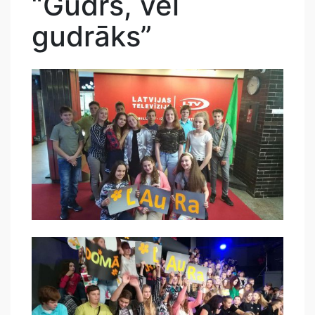
“Gudrs, vēl
gudrāks”