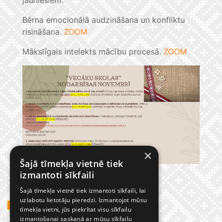
Bērna emocionālā audzināšana un konfliktu
risināšana.
ZOOM
Mākslīgais intelekts mācību procesā.
ZOOM
×
Šajā tīmekļa vietnē tiek
izmantoti sīkfaili
Šajā tīmekļa vietnē tiek izmantoti sīkfaili, lai
uzlabotu lietotāju pieredzi. Izmantojot mūsu
GADĪJUMBILDES
tīmekļa vietni, jūs piekrītat visu sīkfailu
izmantošanai saskaņā ar mūsu sīkfailu