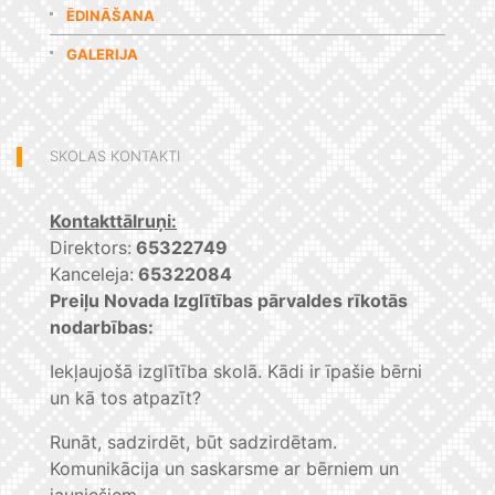
ĒDINĀŠANA
GALERIJA
SKOLAS KONTAKTI
Kontakttālruņi:
Direktors:
65322749
Kanceleja:
65322084
Preiļu Novada Izglītības pārvaldes rīkotās
nodarbības:
Iekļaujošā izglītība skolā. Kādi ir īpašie bērni
un kā tos atpazīt?
Runāt, sadzirdēt, būt sadzirdētam.
Komunikācija un saskarsme ar bērniem un
jauniešiem.