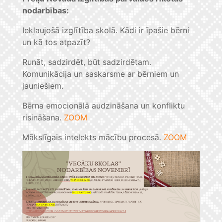
nodarbības:
Iekļaujošā izglītība skolā. Kādi ir īpašie bērni
un kā tos atpazīt?
Runāt, sadzirdēt, būt sadzirdētam.
Komunikācija un saskarsme ar bērniem un
jauniešiem.
Bērna emocionālā audzināšana un konfliktu
risināšana.
ZOOM
Mākslīgais intelekts mācību procesā.
ZOOM