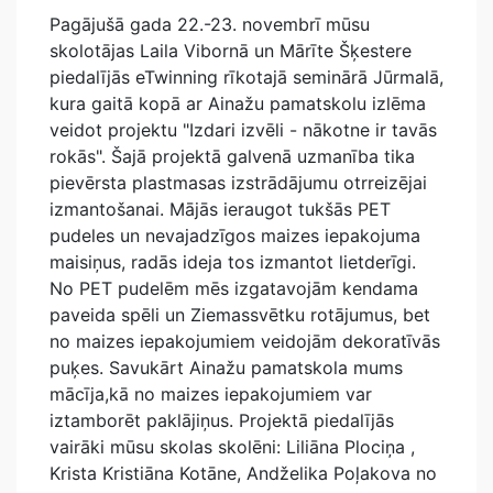
Pagājušā gada 22.-23. novembrī mūsu
skolotājas Laila Vibornā un Mārīte Šķestere
piedalījās eTwinning rīkotajā seminārā Jūrmalā,
kura gaitā kopā ar Ainažu pamatskolu izlēma
veidot projektu "Izdari izvēli - nākotne ir tavās
rokās". Šajā projektā galvenā uzmanība tika
pievērsta plastmasas izstrādājumu otrreizējai
izmantošanai. Mājās ieraugot tukšās PET
pudeles un nevajadzīgos maizes iepakojuma
maisiņus, radās ideja tos izmantot lietderīgi.
No PET pudelēm mēs izgatavojām kendama
paveida spēli un Ziemassvētku rotājumus, bet
no maizes iepakojumiem veidojām dekoratīvās
puķes. Savukārt Ainažu pamatskola mums
mācīja,kā no maizes iepakojumiem var
iztamborēt paklājiņus. Projektā piedalījās
vairāki mūsu skolas skolēni: Liliāna Plociņa ,
Krista Kristiāna Kotāne, Andželika Poļakova no