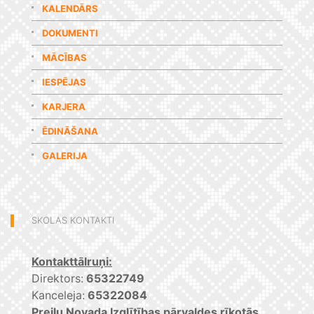
KALENDĀRS
DOKUMENTI
MĀCĪBAS
IESPĒJAS
KARJERA
ĒDINĀŠANA
GALERIJA
SKOLAS KONTAKTI
Kontakttālruņi:
Direktors:
65322749
Kanceleja:
65322084
Preiļu Novada Izglītības pārvaldes rīkotās