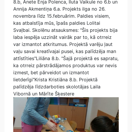
8.b, Anete Enja Polenca, Iluta Vaikule no 6.b un
Annija Akmentiņa 6.a. Projekts ilga no 26.
novembra līdz 15.februārim. Paldies visiem,
kas atbalstīja mūs, īpašs paldies Lolitai
Svaļbai. Skolēnu atsauksmes: "Šis projekts bija
laba iespēja uzzināt vairāk par to, kā otrreiz
var izmantot atkritumus. Projektā varēju ļaut
vaļu savai kreatīvajai pusei, kas palīdzēja man
attīstīties"Liliāna 8.b. "Šajā projektā es sapratu,
ka otrreiz pārstrādājamos produktus var nevis
izmest, bet pārveidot un izmantot
lietderīgi"Krista Kristiāna 8.b. Projektā
palīdzēja līdzdarboties skolotājas Laila
Vibornā un Mārīte Šķestere