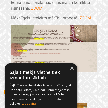
Bērna emocionālā audzināšana un konfliktu
risināšana.
ZOOM
Mākslīgais intelekts mācību procesā.
ZOOM
×
Šajā tīmekļa vietnē tiek
izmantoti sīkfaili
Šajā tīmekļa vietnē tiek izmantoti sīkfaili, lai
uzlabotu lietotāju pieredzi. Izmantojot mūsu
GADĪJUMBILDES
tīmekļa vietni, jūs piekrītat visu sīkfailu
izmantošanai saskaņā ar mūsu sīkfailu
politiku.
Lasīt vairāk