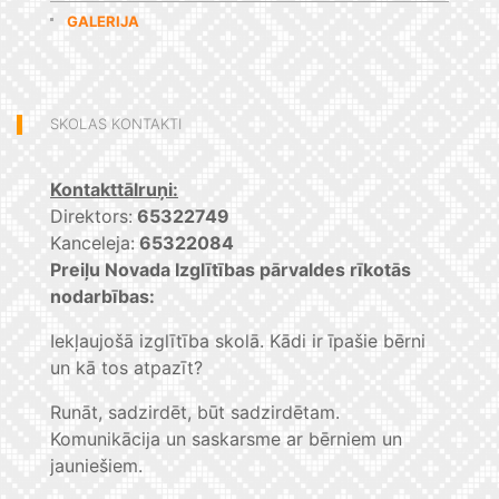
GALERIJA
SKOLAS KONTAKTI
Kontakttālruņi:
Direktors:
65322749
Kanceleja:
65322084
Preiļu Novada Izglītības pārvaldes rīkotās
nodarbības:
Iekļaujošā izglītība skolā. Kādi ir īpašie bērni
un kā tos atpazīt?
Runāt, sadzirdēt, būt sadzirdētam.
Komunikācija un saskarsme ar bērniem un
jauniešiem.