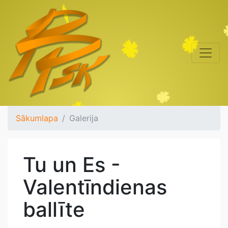
Sākumlapa
Galerija
Tu un Es -
Valentīndienas
ballīte