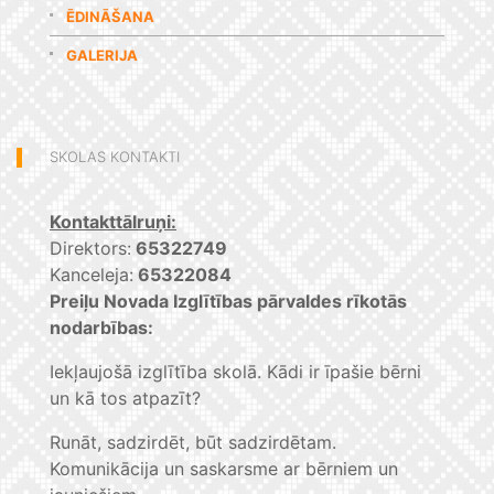
ĒDINĀŠANA
GALERIJA
SKOLAS KONTAKTI
Kontakttālruņi:
Direktors:
65322749
Kanceleja:
65322084
Preiļu Novada Izglītības pārvaldes rīkotās
nodarbības:
Iekļaujošā izglītība skolā. Kādi ir īpašie bērni
un kā tos atpazīt?
Runāt, sadzirdēt, būt sadzirdētam.
Komunikācija un saskarsme ar bērniem un