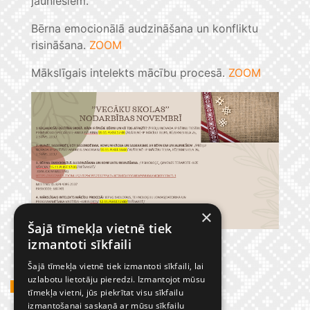
jauniešiem.
Bērna emocionālā audzināšana un konfliktu
risināšana.
ZOOM
Mākslīgais intelekts mācību procesā.
ZOOM
×
Šajā tīmekļa vietnē tiek
izmantoti sīkfaili
Šajā tīmekļa vietnē tiek izmantoti sīkfaili, lai
uzlabotu lietotāju pieredzi. Izmantojot mūsu
GADĪJUMBILDES
tīmekļa vietni, jūs piekrītat visu sīkfailu
izmantošanai saskaņā ar mūsu sīkfailu