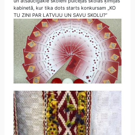
un atsaucīgākie skolēni pulcējās skolas ķīmijas
kabinetā, kur tika dots starts konkursam „KO
TU ZINI PAR LATVIJU UN SAVU SKOLU?”