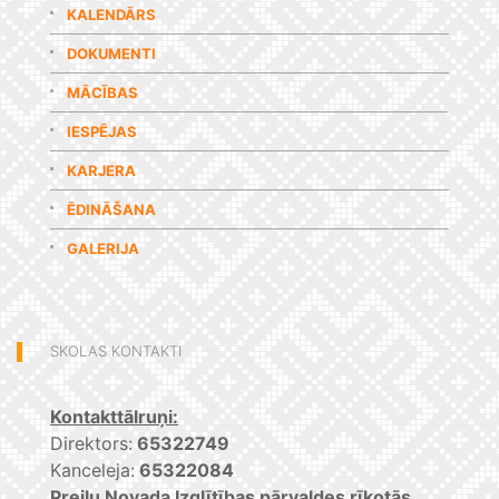
KALENDĀRS
DOKUMENTI
MĀCĪBAS
IESPĒJAS
KARJERA
ĒDINĀŠANA
GALERIJA
SKOLAS KONTAKTI
Kontakttālruņi:
Direktors:
65322749
Kanceleja:
65322084
Preiļu Novada Izglītības pārvaldes rīkotās