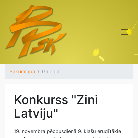
Sākumlapa
Galerija
Konkurss "Zini
Latviju"
19. novembra pēcpusdienā 9. klašu erudītākie