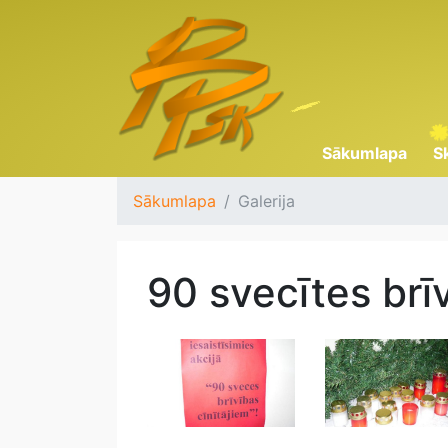
Sākumlapa
S
Sākumlapa
Galerija
90 svecītes brī