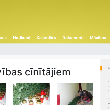
kola
Notikumi
Kalendārs
Dokumenti
Mācības
vības cīnītājiem
A