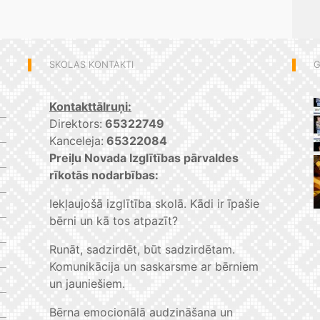
SKOLAS KONTAKTI
G
Kontakttālruņi:
Direktors:
65322749
Kanceleja:
65322084
Preiļu Novada Izglītības pārvaldes
rīkotās nodarbības:
Iekļaujošā izglītība skolā. Kādi ir īpašie
bērni un kā tos atpazīt?
Runāt, sadzirdēt, būt sadzirdētam.
Komunikācija un saskarsme ar bērniem
un jauniešiem.
Bērna emocionālā audzināšana un