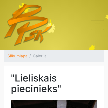
Sākumlapa
Galerija
"Lieliskais
piecinieks"