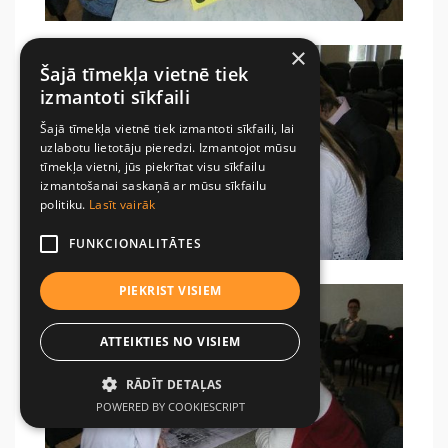
×
Šajā tīmekļa vietnē tiek
izmantoti sīkfaili
Šajā tīmekļa vietnē tiek izmantoti sīkfaili, lai
uzlabotu lietotāju pieredzi. Izmantojot mūsu
tīmekļa vietni, jūs piekrītat visu sīkfailu
izmantošanai saskaņā ar mūsu sīkfailu
politiku.
Lasīt vairāk
FUNKCIONALITĀTES
PIEKRIST VISIEM
ATTEIKTIES NO VISIEM
RĀDĪT DETAĻAS
POWERED BY COOKIESCRIPT