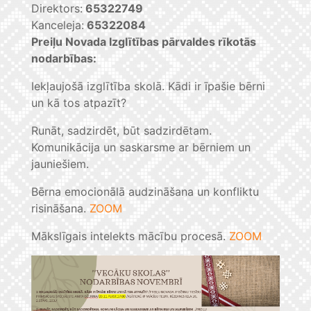
Direktors:
65322749
Kanceleja:
65322084
Preiļu Novada Izglītības pārvaldes rīkotās
nodarbības:
Iekļaujošā izglītība skolā. Kādi ir īpašie bērni
un kā tos atpazīt?
Runāt, sadzirdēt, būt sadzirdētam.
Komunikācija un saskarsme ar bērniem un
jauniešiem.
Bērna emocionālā audzināšana un konfliktu
risināšana.
ZOOM
Mākslīgais intelekts mācību procesā.
ZOOM