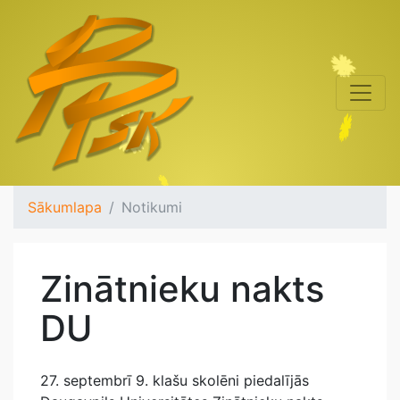
Sākumlapa
Notikumi
Zinātnieku nakts
DU
27. septembrī 9. klašu skolēni piedalījās