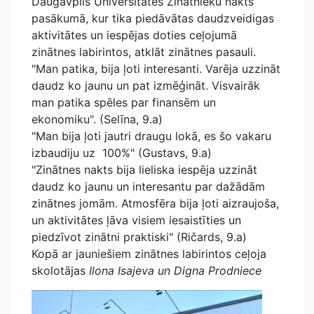
Daugavpils Universitātes Zinātnieku nakts
pasākumā, kur tika piedāvātas daudzveidigas
aktivitātes un iespējas doties ceļojumā
zinātnes labirintos, atklāt zinātnes pasauli.
"Man patika, bija ļoti interesanti. Varēja uzzināt
daudz ko jaunu un pat izmēģināt. Visvairāk
man patika spēles par finansēm un
ekonomiku". (Selīna, 9.a)
"Man bija ļoti jautri draugu lokā, es šo vakaru
izbaudiju uz 100%" (Gustavs, 9.a)
"Zinātnes nakts bija lieliska iespēja uzzināt
daudz ko jaunu un interesantu par dažādām
zinātnes jomām. Atmosfēra bija ļoti aizraujoša,
un aktivitātes ļāva visiem iesaistīties un
piedzīvot zinātni praktiski" (Ričards, 9.a)
Kopā ar jauniešiem zinātnes labirintos ceļoja
skolotājas
Ilona Isajeva un Digna Prodniece