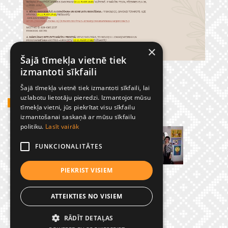
×
Šajā tīmekļa vietnē tiek
izmantoti sīkfaili
Šajā tīmekļa vietnē tiek izmantoti sīkfaili, lai
uzlabotu lietotāju pieredzi. Izmantojot mūsu
GADĪJUMBILDES
tīmekļa vietni, jūs piekrītat visu sīkfailu
izmantošanai saskaņā ar mūsu sīkfailu
politiku.
Lasīt vairāk
FUNKCIONALITĀTES
PIEKRIST VISIEM
ATTEIKTIES NO VISIEM
RĀDĪT DETAĻAS