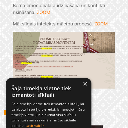
Bērna emocionālā audzināšana un konfliktu
risināšana.
ZOOM
Mākslīgais intelekts mācību procesā.
ZOOM
×
Šajā tīmekļa vietnē tiek
izmantoti sīkfaili
Šajā tīmekļa vietnē tiek izmantoti sīkfaili, lai
uzlabotu lietotāju pieredzi. Izmantojot mūsu
GADĪJUMBILDES
tīmekļa vietni, jūs piekrītat visu sīkfailu
izmantošanai saskaņā ar mūsu sīkfailu
politiku.
Lasīt vairāk