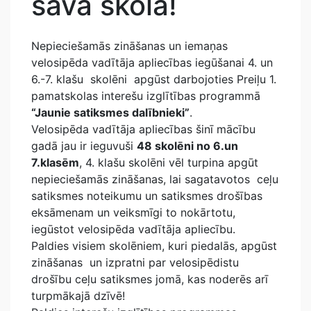
savā skolā!
Nepieciešamās zināšanas un iemaņas
velosipēda vadītāja apliecības iegūšanai 4. un
6.-7. klašu skolēni apgūst darbojoties Preiļu 1.
pamatskolas interešu izglītības programmā
“Jaunie satiksmes dalībnieki”
.
Velosipēda vadītāja apliecības šinī mācību
gadā jau ir ieguvuši
48 skolēni no 6.un
7.klasēm
, 4. klašu skolēni vēl turpina apgūt
nepieciešamās zināšanas, lai sagatavotos ceļu
satiksmes noteikumu un satiksmes drošības
eksāmenam un veiksmīgi to nokārtotu,
iegūstot velosipēda vadītāja apliecību.
Paldies visiem skolēniem, kuri piedalās, apgūst
zināšanas un izpratni par velosipēdistu
drošību ceļu satiksmes jomā, kas noderēs arī
turpmākajā dzīvē!