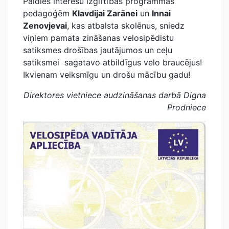
Paldies interešu izglītības programmas
pedagoģēm
Klavdijai Zarānei
un
Innai
Zenovjevai
, kas atbalsta skolēnus, sniedz
viņiem pamata zināšanas velosipēdistu
satiksmes drošības jautājumos un ceļu
satiksmei sagatavo atbildīgus velo braucējus!
Ikvienam veiksmīgu un drošu mācību gadu!
Direktores vietniece audzināšanas darbā Digna
Prodniece