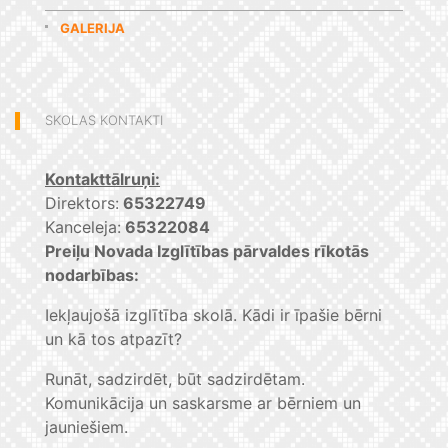
GALERIJA
SKOLAS KONTAKTI
Kontakttālruņi:
Direktors:
65322749
Kanceleja:
65322084
Preiļu Novada Izglītības pārvaldes rīkotās
nodarbības:
Iekļaujošā izglītība skolā. Kādi ir īpašie bērni
un kā tos atpazīt?
Runāt, sadzirdēt, būt sadzirdētam.
Komunikācija un saskarsme ar bērniem un
jauniešiem.