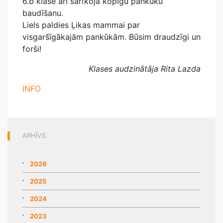
6.b klase arī sarīkoja kopīgu pankūku
baudīšanu.
Liels paldies Ļikas mammai par
visgaršīgākajām pankūkām. Būsim draudzīgi un
forši!
Klases audzinātāja Rita Lazda
INFO
ARHĪVS
2026
2025
2024
2023