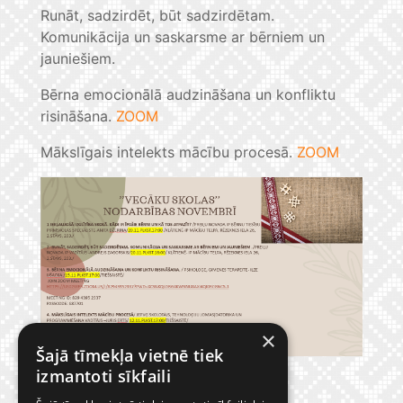
Runāt, sadzirdēt, būt sadzirdētam.
Komunikācija un saskarsme ar bērniem un
jauniešiem.
Bērna emocionālā audzināšana un konfliktu
risināšana.
ZOOM
Mākslīgais intelekts mācību procesā.
ZOOM
×
Šajā tīmekļa vietnē tiek
izmantoti sīkfaili