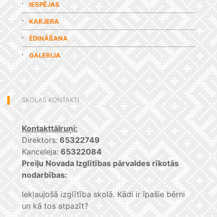
IESPĒJAS
KARJERA
ĒDINĀŠANA
GALERIJA
SKOLAS KONTAKTI
Kontakttālruņi:
Direktors:
65322749
Kanceleja:
65322084
Preiļu Novada Izglītības pārvaldes rīkotās
nodarbības:
Iekļaujošā izglītība skolā. Kādi ir īpašie bērni
un kā tos atpazīt?