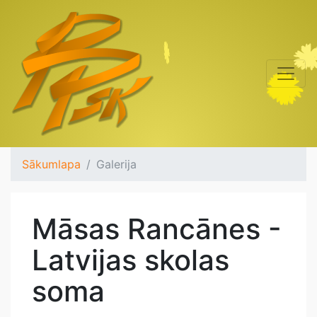
Sākumlapa
Galerija
Māsas Rancānes -
Latvijas skolas
soma