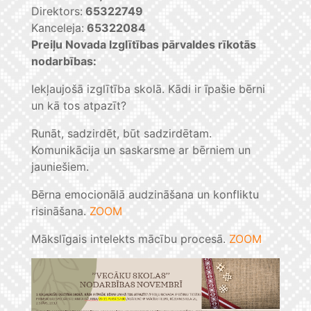
Direktors:
65322749
Kanceleja:
65322084
Preiļu Novada Izglītības pārvaldes rīkotās
nodarbības:
Iekļaujošā izglītība skolā. Kādi ir īpašie bērni
un kā tos atpazīt?
Runāt, sadzirdēt, būt sadzirdētam.
Komunikācija un saskarsme ar bērniem un
jauniešiem.
Bērna emocionālā audzināšana un konfliktu
risināšana.
ZOOM
Mākslīgais intelekts mācību procesā.
ZOOM