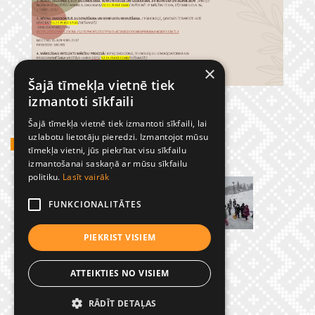
×
Šajā tīmekļa vietnē tiek
izmantoti sīkfaili
Šajā tīmekļa vietnē tiek izmantoti sīkfaili, lai
uzlabotu lietotāju pieredzi. Izmantojot mūsu
GADĪJUMBILDES
tīmekļa vietni, jūs piekrītat visu sīkfailu
izmantošanai saskaņā ar mūsu sīkfailu
politiku.
Lasīt vairāk
FUNKCIONALITĀTES
PIEKRIST VISIEM
ATTEIKTIES NO VISIEM
RĀDĪT DETAĻAS