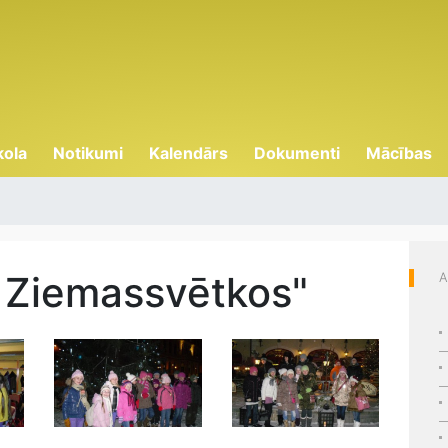
kola
Notikumi
Kalendārs
Dokumenti
Mācības
 Ziemassvētkos"
A