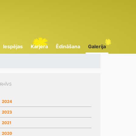
Iespējas
Karjera
Ēdināšana
Galerija
RHĪVS
2024
2023
2021
2020