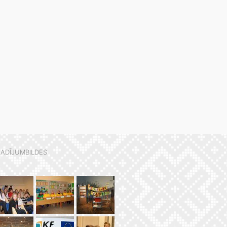
ADĪJUMBILDES