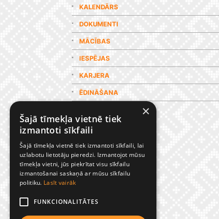
KALENDĀRS
DOKUMENTI
MĀCĪBAS
IESPĒJAS
KARJERA
ĒDINĀŠANA
×
GALERIJA
Šajā tīmekļa vietnē tiek
izmantoti sīkfaili
Šajā tīmekļa vietnē tiek izmantoti sīkfaili, lai
uzlabotu lietotāju pieredzi. Izmantojot mūsu
tīmekļa vietni, jūs piekrītat visu sīkfailu
izmantošanai saskaņā ar mūsu sīkfailu
politiku.
Lasīt vairāk
FUNKCIONALITĀTES