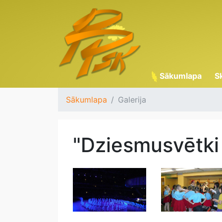
Sākumlapa
S
Sākumlapa
Galerija
"Dziesmusvētki