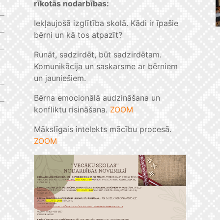
rīkotās nodarbības:
Iekļaujošā izglītība skolā. Kādi ir īpašie
bērni un kā tos atpazīt?
Runāt, sadzirdēt, būt sadzirdētam.
Komunikācija un saskarsme ar bērniem
un jauniešiem.
Bērna emocionālā audzināšana un
konfliktu risināšana.
ZOOM
Mākslīgais intelekts mācību procesā.
ZOOM