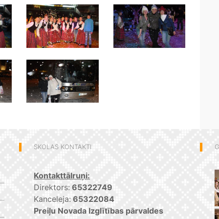
SKOLAS KONTAKTI
G
Kontakttālruņi:
Direktors:
65322749
Kanceleja:
65322084
Preiļu Novada Izglītības pārvaldes