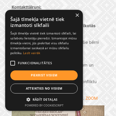
Kontakttālruņi:
Direktors:
65322749
×
Šajā tīmekļa vietnē tiek
Kanceleja:
65322084
izmantoti sīkfaili
Preiļu Novada Izglītības pārvaldes rīkotās
nodarbības:
Šajā tīmekļa vietnē tiek izmantoti sīkfaili, lai
uzlabotu lietotāju pieredzi. Izmantojot mūsu
Iekļaujošā izglītība skolā. Kādi ir īpašie bērni
tīmekļa vietni, jūs piekrītat visu sīkfailu
un kā tos atpazīt?
izmantošanai saskaņā ar mūsu sīkfailu
politiku.
Lasīt vairāk
Runāt, sadzirdēt, būt sadzirdētam.
FUNKCIONALITĀTES
Komunikācija un saskarsme ar bērniem un
jauniešiem.
PIEKRIST VISIEM
Bērna emocionālā audzināšana un konfliktu
risināšana.
ZOOM
ATTEIKTIES NO VISIEM
Mākslīgais intelekts mācību procesā.
ZOOM
RĀDĪT DETAĻAS
POWERED BY COOKIESCRIPT