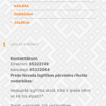
KARJERA
ĒDINĀŠANA
GALERIJA
SKOLAS KONTAKTI
Kontakttālruņi:
Direktors:
65322749
Kanceleja:
65322084
Preiļu Novada Izglītības pārvaldes rīkotās
nodarbības:
Iekļaujošā izglītība skolā. Kādi ir īpašie bērni
un kā tos atpazīt?
Runāt, sadzirdēt, būt sadzirdētam.