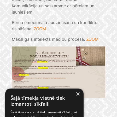
Komunikācija un saskarsme ar bērniem un
jauniešiem.
Bērna emocionālā audzināšana un konfliktu
risināšana.
ZOOM
Mākslīgais intelekts mācību procesā.
ZOOM
×
Šajā tīmekļa vietnē tiek
izmantoti sīkfaili
Šajā tīmekļa vietnē tiek izmantoti sīkfaili, lai