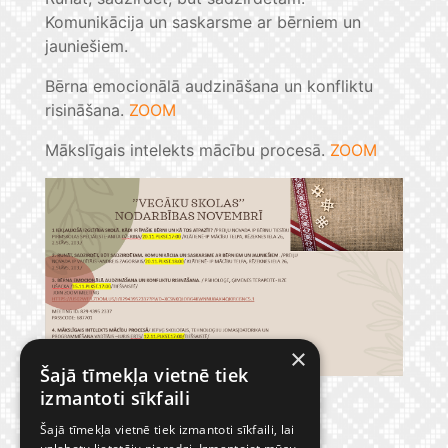
Komunikācija un saskarsme ar bērniem un
jauniešiem.
Bērna emocionālā audzināšana un konfliktu
risināšana.
ZOOM
Mākslīgais intelekts mācību procesā.
ZOOM
×
Šajā tīmekļa vietnē tiek
izmantoti sīkfaili
Šajā tīmekļa vietnē tiek izmantoti sīkfaili, lai