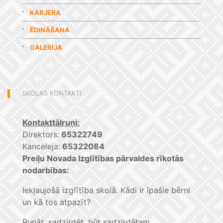
KARJERA
ĒDINĀŠANA
GALERIJA
SKOLAS KONTAKTI
Kontakttālruņi:
Direktors:
65322749
Kanceleja:
65322084
Preiļu Novada Izglītības pārvaldes rīkotās
nodarbības:
Iekļaujošā izglītība skolā. Kādi ir īpašie bērni
un kā tos atpazīt?
Runāt, sadzirdēt, būt sadzirdētam.